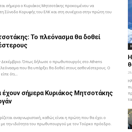
εται σήμερα ο Κυριάκος Μητσοτάκης προκειμένου να
τη Σύνοδο Κορυφής του ΕΛΚ και στη συνέχεια στην πρώτη του
τσοτάκης: Το πλεόνασμα θα δοθεί
έστερους
Η
ν Δεκέμβριο. Όπως δήλωσε ο πρωθυπουργός στο Athens
θ
λεόνασμα που θα υπάρξει θα δοθεί στους ασθενέστερους. Ο
28
ίπε ότι...
Ηλ
πυ
α έχουν σήμερα Κυριάκος Μητσοτάκης
πρ
τα
ογάν
ίζεται αναγνωριστική, καθώς είναι η πρώτη που θα έχει ο
 με την ιδιότητα του πρωθυπουργού με τον Τούρκο πρόεδρο.