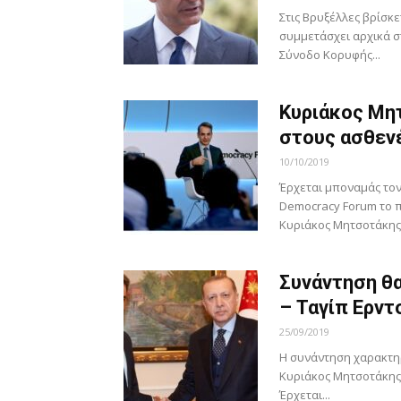
Στις Βρυξέλλες βρίσκ
συμμετάσχει αρχικά σ
Σύνοδο Κορυφής...
Κυριάκος Μη
στους ασθεν
10/10/2019
Έρχεται μποναμάς το
Democracy Forum το π
Κυριάκος Μητσοτάκης ε
Συνάντηση θ
– Ταγίπ Ερντ
25/09/2019
Η συνάντηση χαρακτηρ
Κυριάκος Μητσοτάκης
Έρχεται...