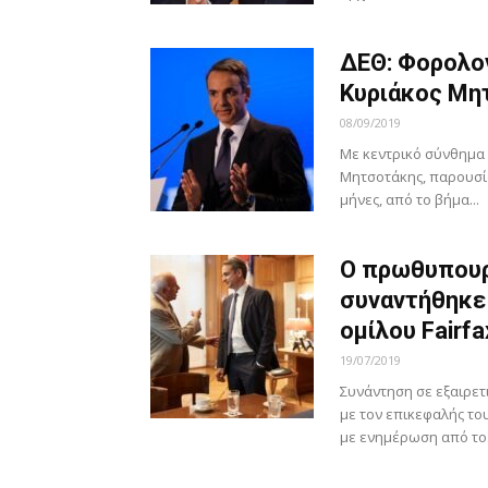
ΔΕΘ: Φορολογ
Κυριάκος Μη
08/09/2019
Με κεντρικό σύνθημα
Μητσοτάκης, παρουσί
μήνες, από το βήμα...
Ο πρωθυπουρ
συναντήθηκε
ομίλου Fairfa
19/07/2019
Συνάντηση σε εξαιρετ
με τον επικεφαλής το
με ενημέρωση από το.