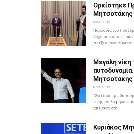
Ορκίστηκε Π
Μητσοτάκης
08/07/2019
Παρουσία του Προέδρο
Αρχιεπισκόπου Ιερών
τις έξι ανακοινώνεται
Μεγάλη νίκη 
αυτοδυναμία.
Μητσοτάκης
07/07/2019
“Θα είμαι πρωθυπουρ
νίκης και διεμήνυσε 
απέναντι στη...
Κυριάκος Μη