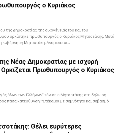
ρωθυπουργός ο Κυριάκος
υ της Δημοκρατίας, της οικογένειάς του και του
υμου ορκίστηκε πρωθυπουργός ο Κυριάκος Μητσοτάκης. Μετά
 η κυβέρνηση Μητσοτάκη. Αναμένεται...
της Νέας Δημοκρατίας με ισχυρή
 Ορκίζεται Πρωθυπουργός ο Κυριάκος
γός όλων των Ελλήνων” τόνισε ο Μητσοτάκης στη δήλωση
προς πάσα κατεύθυνση: “Στέκομαι με σεμνότητα και σεβασμό
τσοτάκης: Θέλει ευρύτερες