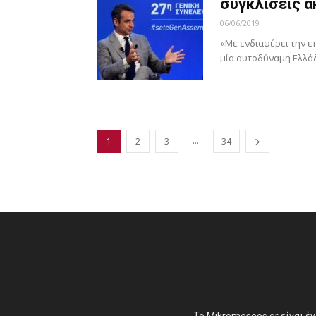
συγκλίσεις α
06/06/2019
«Με ενδιαφέρει την ε
μία αυτοδύναμη Ελλάδ
...
1
2
3
34