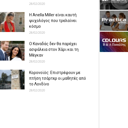
28/02/2020
Η Anella Miller είναι καυτή
ψυχολόγος που τρελαίνει
κόσμο
28/02/2020
Ο Καναδάς δεν θα παρέχει
ασφάλεια στον Χάρι και τη
Μέγκαν
28/02/2020
Κορονοϊός: Επιστρέφουν με
πτήση τσάρτερ οι μαθητές από
το Λονδίνο
28/02/2020