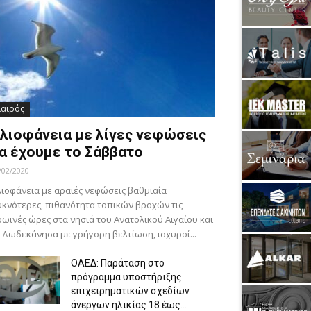
Καιρός
λιοφάνεια με λίγες νεφώσεις
α έχουμε το Σάββατο
/02/2020
ιοφάνεια με αραιές νεφώσεις βαθμιαία
κνότερες, πιθανότητα τοπικών βροχών τις
ωινές ώρες στα νησιά του Ανατολικού Αιγαίου και
 Δωδεκάνησα με γρήγορη βελτίωση, ισχυροί...
ΟΑΕΔ: Παράταση στο
πρόγραμμα υποστήριξης
επιχειρηματικών σχεδίων
άνεργων ηλικίας 18 έως...