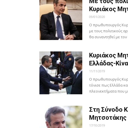
Με τους πολι
Κυριάκος Μη
09/01/2020
Ο πρωθυπουργός Κυριά
με τους πολιτικούς αρ
θα συναντηθεί με τον 
Κυριάκος Μητ
Ελλάδας-Κίν
11/11/2019
Ο πρωθυπουργός Κυρι
τόνισε πως Ελλάδα κα
πλεονεκτήματα που μ
Στη Σύνοδο Κ
Μητσοτάκης
17/10/2019