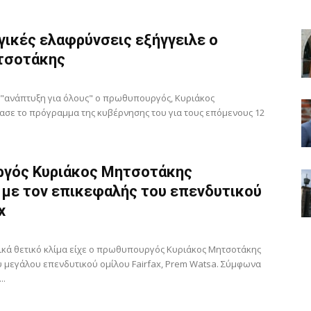
ικές ελαφρύνσεις εξήγγειλε ο
τσοτάκης
 "ανάπτυξη για όλους" ο πρωθυπουργός, Κυριάκος
ασε το πρόγραμμα της κυβέρνησης του για τους επόμενους 12
γός Κυριάκος Μητσοτάκης
 με τον επικεφαλής του επενδυτικού
x
ικά θετικό κλίμα είχε ο πρωθυπουργός Κυριάκος Μητσοτάκης
υ μεγάλου επενδυτικού ομίλου Fairfax, Prem Watsa. Σύμφωνα
..