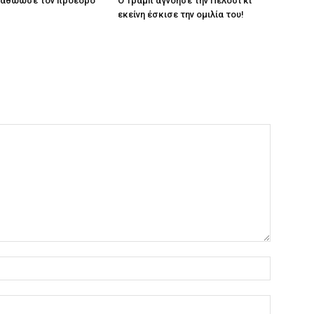
α αθώωσε τον πρόεδρο
Ο Τραμπ αγνόησε την Πελόσι κι
εκείνη έσκισε την ομιλία του!