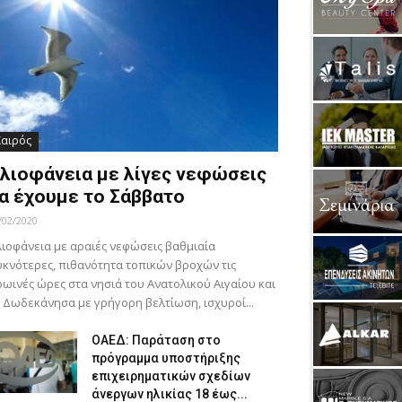
Καιρός
λιοφάνεια με λίγες νεφώσεις
α έχουμε το Σάββατο
/02/2020
ιοφάνεια με αραιές νεφώσεις βαθμιαία
κνότερες, πιθανότητα τοπικών βροχών τις
ωινές ώρες στα νησιά του Ανατολικού Αιγαίου και
 Δωδεκάνησα με γρήγορη βελτίωση, ισχυροί...
ΟΑΕΔ: Παράταση στο
πρόγραμμα υποστήριξης
επιχειρηματικών σχεδίων
άνεργων ηλικίας 18 έως...