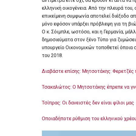
αντίμετρα είτε όχι, θα έρθουν κι αυτά να
ελληνική οικογένεια. Από την πλευρά του,
επικείμενη συμφωνία αποτελεί διέξοδο α
μόνο εφόσον υπάρξει πρόβλεψη για τη βιώ
Ο κ. Σόιμπλε, ωστόσο, και η Γερμανία, μά
δημοσιεύματα στον ξένο Τύπο για ζυμώσει
υπουργείο Οικονομικών τοποθετεί όποια σ
του 2018.
Διαβάστε επίσης: Μητσοτάκης: Φερετζές 
Τσακαλώτος: Ο Μητσοτάκης έπρεπε να γνωρ
Τσίπρας: Οι δανειστές δεν είναι φίλοι μας
Οποιαδήποτε ρύθμιση του ελληνικού χρέου