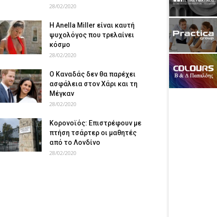
28/02/2020
Η Anella Miller είναι καυτή
ψυχολόγος που τρελαίνει
κόσμο
28/02/2020
Ο Καναδάς δεν θα παρέχει
ασφάλεια στον Χάρι και τη
Μέγκαν
28/02/2020
Κορονοϊός: Επιστρέφουν με
πτήση τσάρτερ οι μαθητές
από το Λονδίνο
28/02/2020