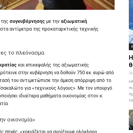
η της
συγκυβέρνησης
με την
αξιωματική
 στα αντίμετρα της προκαταρκτικής τεχνικής
τες το πλεόνασμα
Η
θ
κρατίας
και επικεφαλής της αξιωματικής
πρότεινε στην κυβέρνηση να δοθούν 750 εκ. ευρώ από
28
τασή του αντιμετώπισε την άμεση απόρριψη από το
Ηλ
πυ
Τσακαλώτο για «τεχνικούς λόγους». Με τον υπουργό
πρ
οιήσει ιδιαίτερα μαθήματα οικονομίας στον κ.
τα
τία.
ην οικονομία»
ς πηγές, «χρειάζεται να ανοίξουμε ολόκληρο