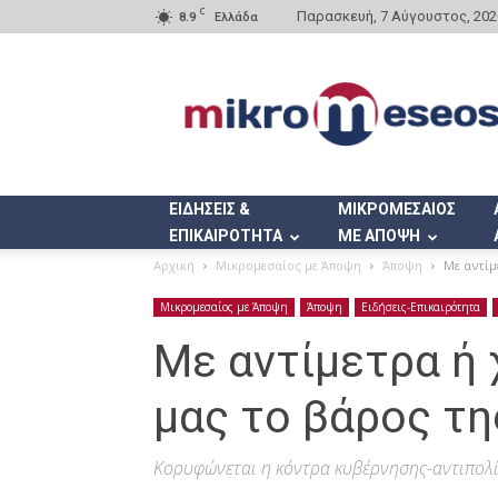
C
Παρασκευή, 7 Αύγουστος, 202
8.9
Ελλάδα
Mikromeseos.gr
ΕΙΔΗΣΕΙΣ &
ΜΙΚΡΟΜΕΣΑΙΟΣ
ΕΠΙΚΑΙΡΟΤΗΤΑ
ΜΕ ΑΠΟΨΗ
Αρχική
Μικρομεσαίος με Άποψη
Άποψη
Με αντίμ
Μικρομεσαίος με Άποψη
Άποψη
Ειδήσεις-Επικαιρότητα
Με αντίμετρα ή 
μας το βάρος τ
Κορυφώνεται η κόντρα κυβέρνησης-αντιπολί