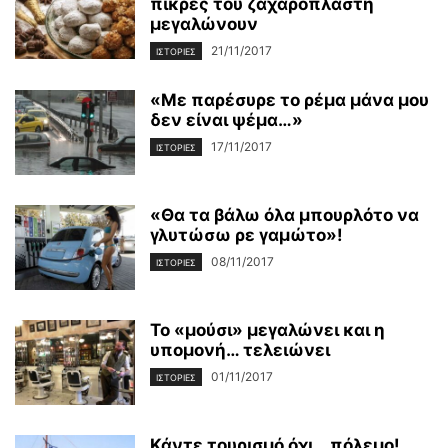
πίκρες του ζαχαροπλάστη
μεγαλώνουν
21/11/2017
ΙΣΤΟΡΊΕΣ
«Με παρέσυρε το ρέμα μάνα μου
δεν είναι ψέμα…»
17/11/2017
ΙΣΤΟΡΊΕΣ
«Θα τα βάλω όλα μπουρλότο να
γλυτώσω ρε γαμώτο»!
08/11/2017
ΙΣΤΟΡΊΕΣ
Το «μούσι» μεγαλώνει και η
υπομονή… τελειώνει
01/11/2017
ΙΣΤΟΡΊΕΣ
Κάντε τουρισμό όχι… πόλεμο!