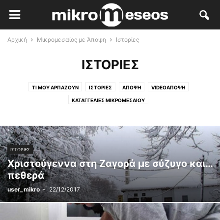
Αρχική
Μικρομεσαίος με Άποψη
Ιστορίες
ΙΣΤΟΡΊΕΣ
ΤΙ ΜΟΥ ΑΡΠΆΖΟΥΝ
ΙΣΤΟΡΊΕΣ
ΆΠΟΨΗ
VIDEOΆΠΟΨΗ
ΚΑΤΑΓΓΕΛΊΕΣ ΜΙΚΡΟΜΕΣΑΊΟΥ
ΙΣΤΟΡΊΕΣ
Χριστούγεννα στη Ζαγορά με σύζυγο και…
πεθερά
user_mikro
-
22/12/2017