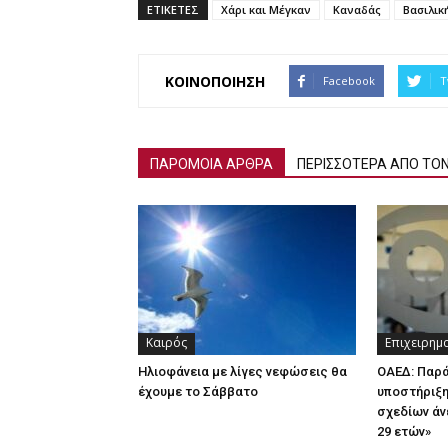
ΕΤΙΚΕΤΕΣ
Χάρι και Μέγκαν
Καναδάς
Βασιλικ
ΚΟΙΝΟΠΟΙΗΣΗ
Facebook
T
ΠΑΡΟΜΟΙΑ ΑΡΘΡΑ
ΠΕΡΙΣΣΟΤΕΡΑ ΑΠΟ ΤΟ
Καιρός
Επιχειρημ
Ηλιοφάνεια με λίγες νεφώσεις θα
ΟΑΕΔ: Παρ
έχουμε το Σάββατο
υποστήριξη
σχεδίων άν
29 ετών»