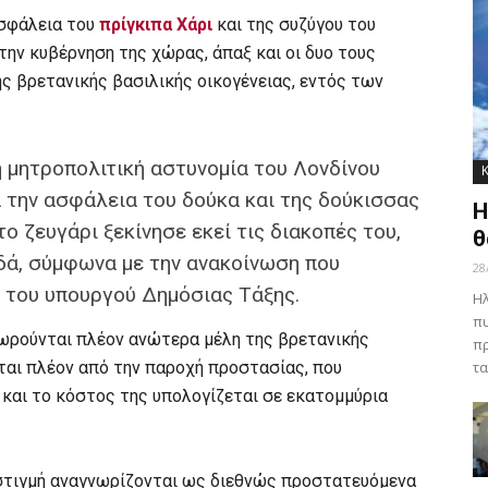
ασφάλεια του
πρίγκιπα Χάρι
και της συζύγου του
ην κυβέρνηση της χώρας, άπαξ και οι δυο τους
ης βρετανικής βασιλικής οικογένειας, εντός των
η μητροπολιτική αστυνομία του Λονδίνου
 την ασφάλεια του δούκα και της δούκισσας
Η
ο ζευγάρι ξεκίνησε εκεί τις διακοπές του,
θ
δά, σύμφωνα με την ανακοίνωση που
28
 του υπουργού Δημόσιας Τάξης.
Ηλ
πυ
εωρούνται πλέον ανώτερα μέλη της βρετανικής
πρ
ται πλέον από την παροχή προστασίας, που
τα
και το κόστος της υπολογίζεται σε εκατομμύρια
 στιγμή αναγνωρίζονται ως διεθνώς προστατευόμενα