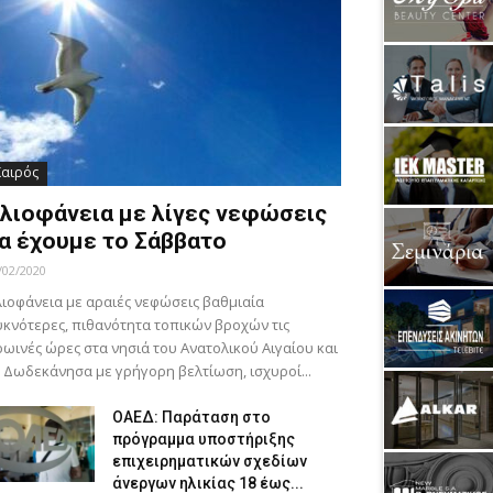
Καιρός
λιοφάνεια με λίγες νεφώσεις
α έχουμε το Σάββατο
/02/2020
ιοφάνεια με αραιές νεφώσεις βαθμιαία
κνότερες, πιθανότητα τοπικών βροχών τις
ωινές ώρες στα νησιά του Ανατολικού Αιγαίου και
 Δωδεκάνησα με γρήγορη βελτίωση, ισχυροί...
ΟΑΕΔ: Παράταση στο
πρόγραμμα υποστήριξης
επιχειρηματικών σχεδίων
άνεργων ηλικίας 18 έως...