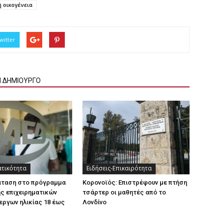
ή οικογένεια
witter
Ν ΔΗΜΙΟΥΡΓΟ
ατικότητα
Ειδήσεις-Επικαιρότητα
άταση στο πρόγραμμα
Κορονοϊός: Επιστρέφουν με πτήση
ς επιχειρηματικών
τσάρτερ οι μαθητές από το
εργων ηλικίας 18 έως
Λονδίνο