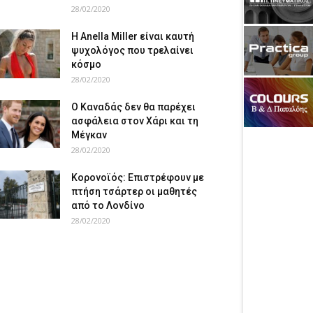
28/02/2020
Η Anella Miller είναι καυτή
ψυχολόγος που τρελαίνει
κόσμο
28/02/2020
Ο Καναδάς δεν θα παρέχει
ασφάλεια στον Χάρι και τη
Μέγκαν
28/02/2020
Κορονοϊός: Επιστρέφουν με
πτήση τσάρτερ οι μαθητές
από το Λονδίνο
28/02/2020