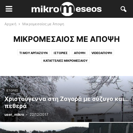
Αρχική
Μικρομεσαίος με Άποψη
ΜΙΚΡΟΜΕΣΑΊΟΣ ΜΕ ΆΠΟΨΗ
ΤΙ ΜΟΥ ΑΡΠΆΖΟΥΝ
ΙΣΤΟΡΊΕΣ
ΆΠΟΨΗ
VIDEOΆΠΟΨΗ
ΚΑΤΑΓΓΕΛΊΕΣ ΜΙΚΡΟΜΕΣΑΊΟΥ
ΙΣΤΟΡΊΕΣ
Χριστούγεννα στη Ζαγορά με σύζυγο και…
πεθερά
user_mikro
-
22/12/2017