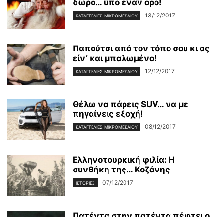
δώρο… υπό έναν όρο!
13/12/2017
ΚΑΤΑΓΓΕΛΊΕΣ ΜΙΚΡΟΜΕΣΑΊΟΥ
Παπούτσι από τον τόπο σου κι ας
είν’ και μπαλωμένο!
12/12/2017
ΚΑΤΑΓΓΕΛΊΕΣ ΜΙΚΡΟΜΕΣΑΊΟΥ
Θέλω να πάρεις SUV… να με
πηγαίνεις εξοχή!
08/12/2017
ΚΑΤΑΓΓΕΛΊΕΣ ΜΙΚΡΟΜΕΣΑΊΟΥ
Ελληνοτουρκική φιλία: Η
συνθήκη της… Κοζάνης
07/12/2017
ΙΣΤΟΡΊΕΣ
Πατέντα στην πατέντα πέφτει ο