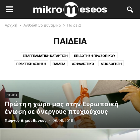
Αρχική
Ανθρώπινο Δυναμικό
Παιδεία
ΠΑΙΔΕΊΑ
ΕΠΑΓΓΕΛΜΑΤΙΚΉ ΚΑΤΆΡΤΙΣΗ
ΕΠΙΔΌΤΗΣΗ ΠΡΟΣΩΠΙΚΟΎ
ΠΡΑΚΤΙΚΉ ΆΣΚΗΣΗ
ΠΑΙΔΕΊΑ
ΑΣΦΑΛΙΣΤΙΚΌ
ΑΞΙΟΛΌΓΗΣΗ
ΑΝΑΖΉΤΗΣΗ ΣΤΕΛΕΧΏΝ
ΠΑΙΔΕΊΑ
Πρώτη η χώρα μας στην Ευρωπαϊκή
ένωση σε άνεργους πτυχιούχους
Γιώργος Δημοσθενους
-
06/09/2019