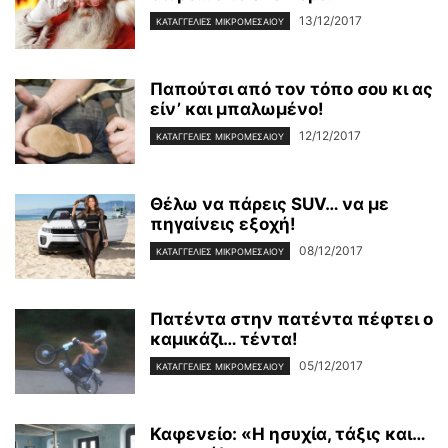
13/12/2017
ΚΑΤΑΓΓΕΛΊΕΣ ΜΙΚΡΟΜΕΣΑΊΟΥ
Παπούτσι από τον τόπο σου κι ας
είν’ και μπαλωμένο!
12/12/2017
ΚΑΤΑΓΓΕΛΊΕΣ ΜΙΚΡΟΜΕΣΑΊΟΥ
Θέλω να πάρεις SUV… να με
πηγαίνεις εξοχή!
08/12/2017
ΚΑΤΑΓΓΕΛΊΕΣ ΜΙΚΡΟΜΕΣΑΊΟΥ
Πατέντα στην πατέντα πέφτει ο
καμικάζι… τέντα!
05/12/2017
ΚΑΤΑΓΓΕΛΊΕΣ ΜΙΚΡΟΜΕΣΑΊΟΥ
Καφενείο: «Η ησυχία, τάξις και…