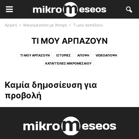
Αρχική
Μικρομεσαίος με Άποψη
Τι μου αρπάζουν
ΤΙ ΜΟΥ ΑΡΠΆΖΟΥΝ
ΤΙ ΜΟΥ ΑΡΠΆΖΟΥΝ
ΙΣΤΟΡΊΕΣ
ΆΠΟΨΗ
VIDEOΆΠΟΨΗ
ΚΑΤΑΓΓΕΛΊΕΣ ΜΙΚΡΟΜΕΣΑΊΟΥ
Καμία δημοσίευση για
προβολή