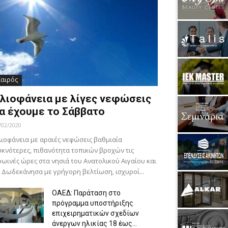
Καιρός
λιοφάνεια με λίγες νεφώσεις
α έχουμε το Σάββατο
/02/2020
ιοφάνεια με αραιές νεφώσεις βαθμιαία
κνότερες, πιθανότητα τοπικών βροχών τις
ωινές ώρες στα νησιά του Ανατολικού Αιγαίου και
 Δωδεκάνησα με γρήγορη βελτίωση, ισχυροί...
ΟΑΕΔ: Παράταση στο
πρόγραμμα υποστήριξης
επιχειρηματικών σχεδίων
άνεργων ηλικίας 18 έως...