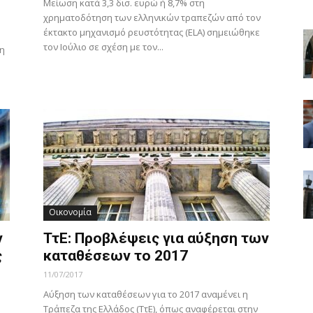
Μείωση κατά 3,3 δισ. ευρώ ή 8,7% στη
χρηματοδότηση των ελληνικών τραπεζών από τον
έκτακτο μηχανισμό ρευστότητας (ELA) σημειώθηκε
τον Ιούλιο σε σχέση με τον...
 η
Οικονομία
ν
ΤτΕ: Προβλέψεις για αύξηση των
ς
καταθέσεων το 2017
11/07/2017
Αύξηση των καταθέσεων για το 2017 αναμένει η
Τράπεζα της Ελλάδος (ΤτΕ), όπως αναφέρεται στην