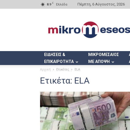
C
Πέμπτη, 6 Αύγουστος, 2026
8.9
Ελλάδα
Mikromeseos.gr
ΕΙΔΗΣΕΙΣ &
ΜΙΚΡΟΜΕΣΑΙΟΣ
ΕΠΙΚΑΙΡΟΤΗΤΑ
ΜΕ ΑΠΟΨΗ
Αρχική
Ετικέτες
ELA
Ετικέτα: ELA