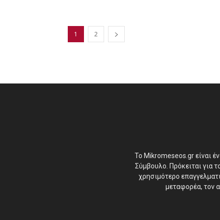
1
2
Το Mikromeseos.gr είναι έ
Σύμβουλο. Πρόκειται για 
χρησιμότερο επαγγελματικ
μεταφορέα, τον α