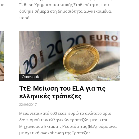
με
Έκθεση Χρηματοπιστωτικής Σταθερότητας που
δόθηκε σήμερα στη δημοσιότητα. Συγκεκριμένα,
παρά...
Οικονομία
ΤτΕ: Μείωση του ELA για τις
ελληνικές τράπεζες
22/06/2017
Mειώνεται κατά 600 εκατ. ευρώ το ανώτατο όριο
δανεισμού των ελληνικών τραπεζών μέσω του
Μηχανισμού Έκτακτης Ρευστότητας (ELA), σύμφωνα
με σχετική ανακοίνωση της Τράπεζας...