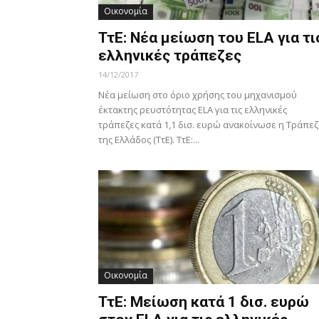
Οικονομία
ΤτΕ: Νέα μείωση του ELA για τι
ελληνικές τράπεζες
14/12/2017
Νέα μείωση στο όριο χρήσης του μηχανισμού
έκτακτης ρευστότητας ELA για τις ελληνικές
τράπεζες κατά 1,1 δισ. ευρώ ανακοίνωσε η Τράπε
της Ελλάδος (ΤτΕ). ΤτΕ:...
Οικονομία
ΤτΕ: Μείωση κατά 1 δισ. ευρώ