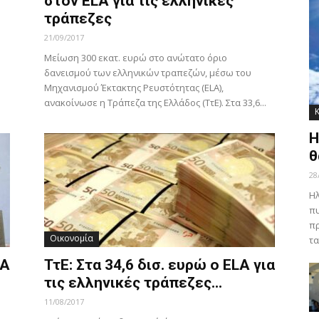
στον ELA για τις ελληνικές
τράπεζες
21/09/2017
Μείωση 300 εκατ. ευρώ στο ανώτατο όριο
δανεισμού των ελληνικών τραπεζών, μέσω του
Μηχανισμού Έκτακτης Ρευστότητας (ELA),
ανακοίνωσε η Τράπεζα της Ελλάδος (ΤτΕ). Στα 33,6...
Η
θ
28
Ηλ
πυ
πρ
Οικονομία
τα
LA
ΤτΕ: Στα 34,6 δισ. ευρώ ο ELA για
τις ελληνικές τράπεζες...
11/08/2017