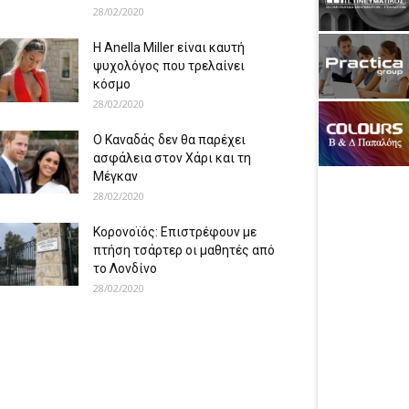
28/02/2020
Η Anella Miller είναι καυτή
ψυχολόγος που τρελαίνει
κόσμο
28/02/2020
Ο Καναδάς δεν θα παρέχει
ασφάλεια στον Χάρι και τη
Μέγκαν
28/02/2020
Κορονοϊός: Επιστρέφουν με
πτήση τσάρτερ οι μαθητές από
το Λονδίνο
28/02/2020