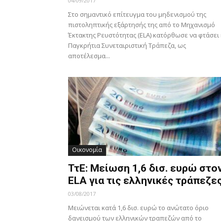
04/09/2017
Στο σημαντικό επίτευγμα του μηδενισμού της
πιστοληπτικής εξάρτησής της από το Μηχανισμό
Έκτακτης Ρευστότητας (ELA) κατόρθωσε να φτάσει
Παγκρήτια Συνεταιριστική Τράπεζα, ως
αποτέλεσμα...
Οικονομία
ΤτΕ: Μείωση 1,6 δισ. ευρώ στο
ELA για τις ελληνικές τράπεζε
03/08/2017
Μειώνεται κατά 1,6 δισ. ευρώ το ανώτατο όριο
δανεισμού των ελληνικών τραπεζών από το