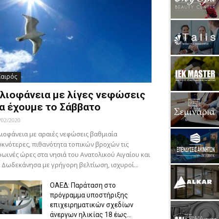
Καιρός
λιοφάνεια με λίγες νεφώσεις
α έχουμε το Σάββατο
/02/2020
ιοφάνεια με αραιές νεφώσεις βαθμιαία
κνότερες, πιθανότητα τοπικών βροχών τις
ωινές ώρες στα νησιά του Ανατολικού Αιγαίου και
 Δωδεκάνησα με γρήγορη βελτίωση, ισχυροί...
ΟΑΕΔ: Παράταση στο
πρόγραμμα υποστήριξης
επιχειρηματικών σχεδίων
άνεργων ηλικίας 18 έως...