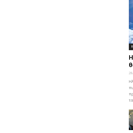
Η
θ
28
Ηλ
πυ
πρ
τα