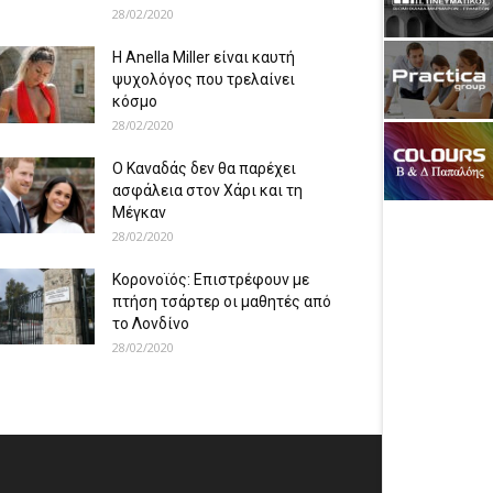
28/02/2020
Η Anella Miller είναι καυτή
ψυχολόγος που τρελαίνει
κόσμο
28/02/2020
Ο Καναδάς δεν θα παρέχει
ασφάλεια στον Χάρι και τη
Μέγκαν
28/02/2020
Κορονοϊός: Επιστρέφουν με
πτήση τσάρτερ οι μαθητές από
το Λονδίνο
28/02/2020