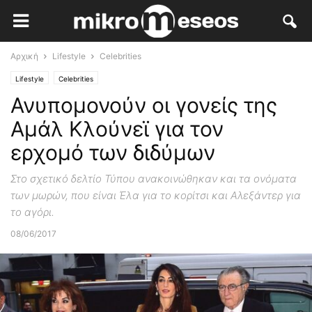
Αρχική
Lifestyle
Celebrities
Lifestyle
Celebrities
Ανυπομονούν οι γονείς της
Αμάλ Κλούνεϊ για τον
ερχομό των διδύμων
Στο σχετικό δελτίο Τύπου ανακοινώθηκαν και τα ονόματα
των μωρών, που είναι Έλα για το κορίτσι και Αλεξάντερ για
το αγόρι.
08/06/2017