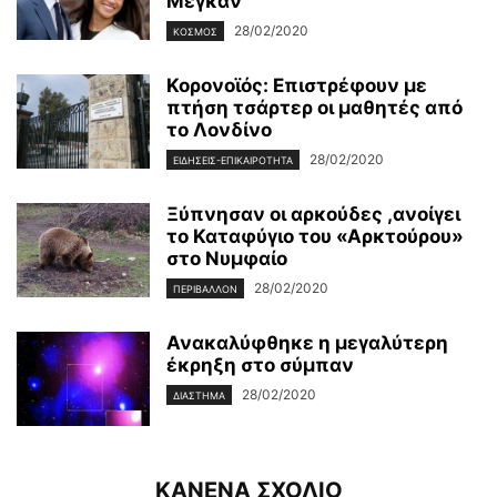
Μέγκαν
28/02/2020
ΚΌΣΜΟΣ
Κορονοϊός: Επιστρέφουν με
πτήση τσάρτερ οι μαθητές από
το Λονδίνο
28/02/2020
ΕΙΔΉΣΕΙΣ-ΕΠΙΚΑΙΡΌΤΗΤΑ
Ξύπνησαν οι αρκούδες ,ανοίγει
το Καταφύγιο του «Αρκτούρου»
στο Νυμφαίο
28/02/2020
ΠΕΡΙΒΆΛΛΟΝ
Ανακαλύφθηκε η μεγαλύτερη
έκρηξη στο σύμπαν
28/02/2020
ΔΙΆΣΤΗΜΑ
ΚΑΝΕΝΑ ΣΧΟΛΙΟ