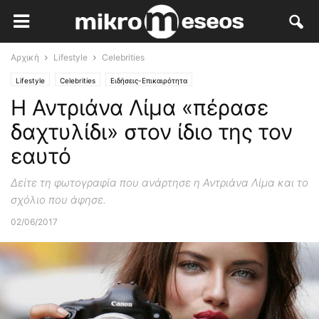
Αρχική
Lifestyle
Celebrities
Lifestyle
Celebrities
Ειδήσεις-Επικαιρότητα
Η Αντριάνα Λίμα «πέρασε
δαχτυλίδι» στον ίδιο της τον
εαυτό
Δείτε τη φωτογραφία που ανάρτησε η Αντριάνα Λίμα και το
σχόλιο που άφησε.
02/06/2017