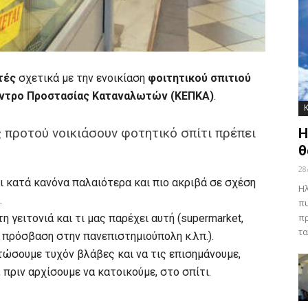
τές
σχετικά με την ενοικίαση
φοιτητικού σπιτιού
ντρο Προστασίας Καταναλωτών (ΚΕΠΚΑ)
.
 προτού νοικιάσουν φοτητικό σπίτι πρέπει
Η
θ
28
ι κατά κανόνα παλαιότερα και πιο ακριβά σε σχέση
Ηλ
.
πυ
πρ
η γειτονιά και τι μας παρέχει αυτή (supermarket,
τα
 πρόσβαση στην πανεπιστημιούπολη κ.λπ.).
στώσουμε τυχόν βλάβες και να τις επισημάνουμε,
 πριν αρχίσουμε να κατοικούμε, στο σπίτι.