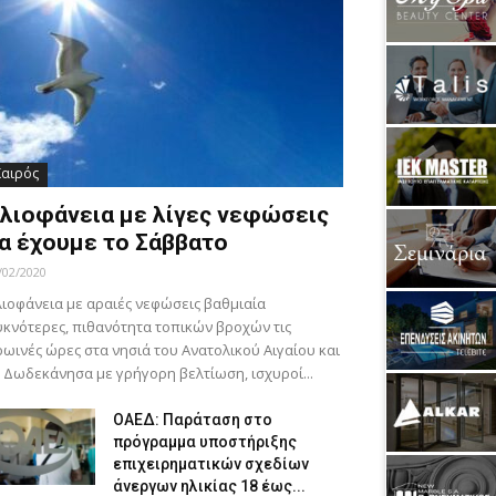
Καιρός
λιοφάνεια με λίγες νεφώσεις
α έχουμε το Σάββατο
/02/2020
ιοφάνεια με αραιές νεφώσεις βαθμιαία
κνότερες, πιθανότητα τοπικών βροχών τις
ωινές ώρες στα νησιά του Ανατολικού Αιγαίου και
 Δωδεκάνησα με γρήγορη βελτίωση, ισχυροί...
ΟΑΕΔ: Παράταση στο
πρόγραμμα υποστήριξης
επιχειρηματικών σχεδίων
άνεργων ηλικίας 18 έως...