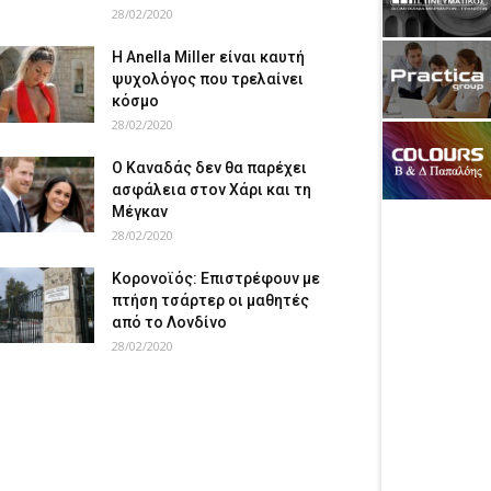
28/02/2020
Η Anella Miller είναι καυτή
ψυχολόγος που τρελαίνει
κόσμο
28/02/2020
Ο Καναδάς δεν θα παρέχει
ασφάλεια στον Χάρι και τη
Μέγκαν
28/02/2020
Κορονοϊός: Επιστρέφουν με
πτήση τσάρτερ οι μαθητές
από το Λονδίνο
28/02/2020