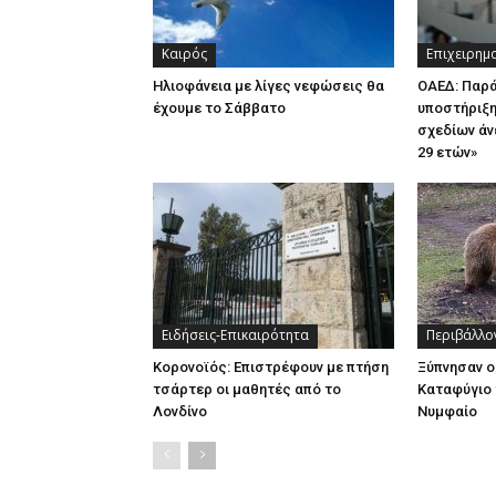
Καιρός
Επιχειρημ
Ηλιοφάνεια με λίγες νεφώσεις θα
ΟΑΕΔ: Παρ
έχουμε το Σάββατο
υποστήριξη
σχεδίων άν
29 ετών»
Ειδήσεις-Επικαιρότητα
Περιβάλλο
Κορονοϊός: Επιστρέφουν με πτήση
Ξύπνησαν ο
τσάρτερ οι μαθητές από το
Καταφύγιο 
Λονδίνο
Νυμφαίο