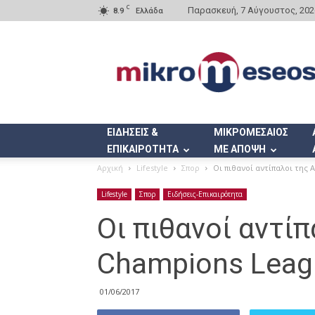
C
Παρασκευή, 7 Αύγουστος, 202
8.9
Ελλάδα
Mikromeseos.gr
ΕΙΔΗΣΕΙΣ &
ΜΙΚΡΟΜΕΣΑΙΟΣ
ΕΠΙΚΑΙΡΟΤΗΤΑ
ΜΕ ΑΠΟΨΗ
Αρχική
Lifestyle
Σπορ
Οι πιθανοί αντίπαλοι της
Lifestyle
Σπορ
Ειδήσεις-Επικαιρότητα
Οι πιθανοί αντί
Champions Leag
01/06/2017