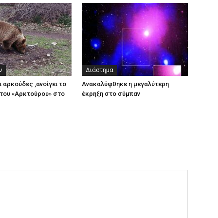
ν
Διάστημα
ι αρκούδες ,ανοίγει το
Ανακαλύφθηκε η μεγαλύτερη
του «Αρκτούρου» στο
έκρηξη στο σύμπαν