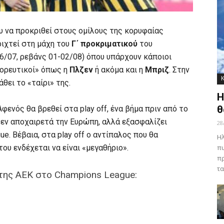
 να προκριθεί στους ομίλους της κορυφαίας
ιχτεί στη μάχη του
Γ΄ προκριματικού
του
/07, ρεβάνς 01-02/08) όπου υπάρχουν κάποιοι
γορευτικοί» όπως η
Πλζεν
ή ακόμα και η
Μπριζ
. Στην
άθει το «ταίρι» της.
Η
θ
φενός θα βρεθεί στα play off, ένα βήμα πριν από το
δεν αποχαιρετά την Ευρώπη, αλλά εξασφαλίζει
28
e. Βέβαια, στα play off ο αντίπαλος που θα
Ηλ
ου ενδέχεται να είναι «μεγαθήριο».
πυ
πρ
τα
 της ΑΕΚ στο Champions League: