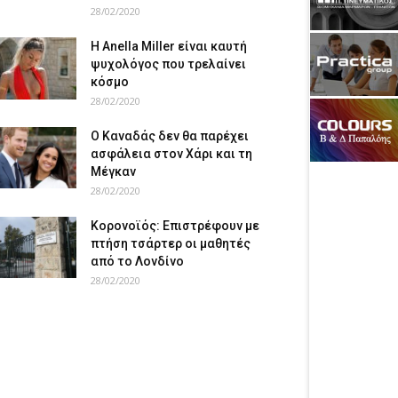
28/02/2020
Η Anella Miller είναι καυτή
ψυχολόγος που τρελαίνει
κόσμο
28/02/2020
Ο Καναδάς δεν θα παρέχει
ασφάλεια στον Χάρι και τη
Μέγκαν
28/02/2020
Κορονοϊός: Επιστρέφουν με
πτήση τσάρτερ οι μαθητές
από το Λονδίνο
28/02/2020