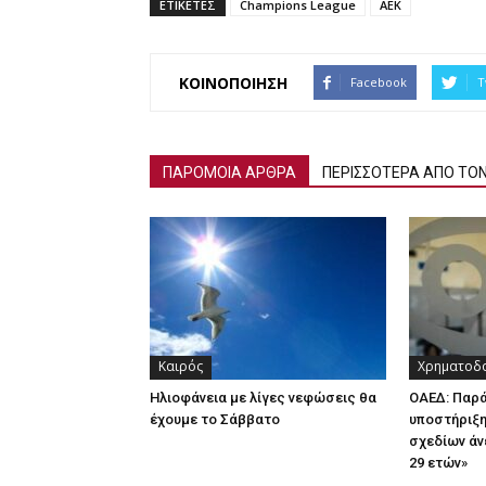
ΕΤΙΚΕΤΕΣ
Champions League
ΑΕΚ
ΚΟΙΝΟΠΟΙΗΣΗ
Facebook
T
ΠΑΡΟΜΟΙΑ ΑΡΘΡΑ
ΠΕΡΙΣΣΟΤΕΡΑ ΑΠΟ ΤΟ
Καιρός
Χρηματοδο
Ηλιοφάνεια με λίγες νεφώσεις θα
ΟΑΕΔ: Παρ
έχουμε το Σάββατο
υποστήριξη
σχεδίων άν
29 ετών»