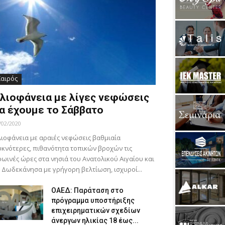
Καιρός
λιοφάνεια με λίγες νεφώσεις
α έχουμε το Σάββατο
/02/2020
ιοφάνεια με αραιές νεφώσεις βαθμιαία
κνότερες, πιθανότητα τοπικών βροχών τις
ωινές ώρες στα νησιά του Ανατολικού Αιγαίου και
 Δωδεκάνησα με γρήγορη βελτίωση, ισχυροί...
ΟΑΕΔ: Παράταση στο
πρόγραμμα υποστήριξης
επιχειρηματικών σχεδίων
άνεργων ηλικίας 18 έως...