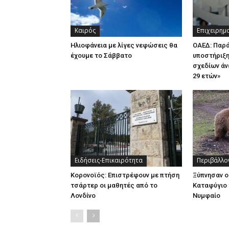
Καιρός
Επιχειρημ
Ηλιοφάνεια με λίγες νεφώσεις θα
ΟΑΕΔ: Παρ
έχουμε το Σάββατο
υποστήριξη
σχεδίων άν
29 ετών»
Ειδήσεις-Επικαιρότητα
Περιβάλλο
Κορονοϊός: Επιστρέφουν με πτήση
Ξύπνησαν ο
τσάρτερ οι μαθητές από το
Καταφύγιο 
Λονδίνο
Νυμφαίο