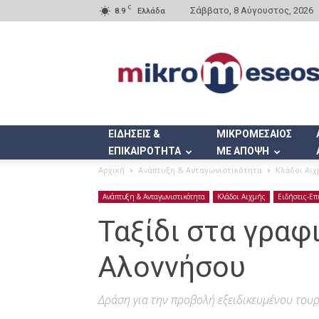
C
Σάββατο, 8 Αύγουστος, 2026
8.9
Ελλάδα
Mikromeseos.gr
ΕΙΔΗΣΕΙΣ &
ΜΙΚΡΟΜΕΣΑΙΟΣ
ΕΠΙΚΑΙΡΟΤΗΤΑ
ΜΕ ΑΠΟΨΗ
Αρχική
Ανάπτυξη & Ανταγωνιστικότητα
Κλάδοι Αιχ
Ανάπτυξη & Ανταγωνιστικότητα
Κλάδοι Αιχμής
Ειδήσεις-Επ
Ταξίδι στα γραφ
Αλοννήσου
Δράση για την προβολή εξειδικευμένου του