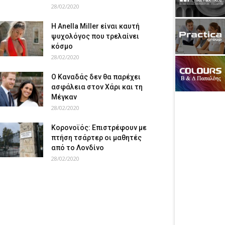
28/02/2020
Η Anella Miller είναι καυτή
ψυχολόγος που τρελαίνει
κόσμο
28/02/2020
Ο Καναδάς δεν θα παρέχει
ασφάλεια στον Χάρι και τη
Μέγκαν
28/02/2020
Κορονοϊός: Επιστρέφουν με
πτήση τσάρτερ οι μαθητές
από το Λονδίνο
28/02/2020