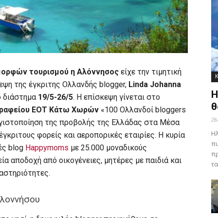
μορφών τουρισμού η Αλόννησος
είχε την τιμητική
κεψη της έγκριτης Ολλανδής blogger,
Linda Johanna
Η
ό διάστημα
19/5-26/5
. Η επίσκεψη γίνεται στο
θ
Γραφείου ΕΟΤ Κάτω Χωρών
«100 Ολλανδοί bloggers
28
εγιστοποίηση της προβολής της Ελλάδας στα Μέσα
Ηλ
έγκριτους φορείς και αεροπορικές εταιρίες. H κυρία
πυ
ές blog
Happymoms
με 25.000 μοναδικούς
πρ
εία αποδοχή από οικογένειες, μητέρες με παιδιά και
τα
ραστηριότητες.
Αλοννήσου