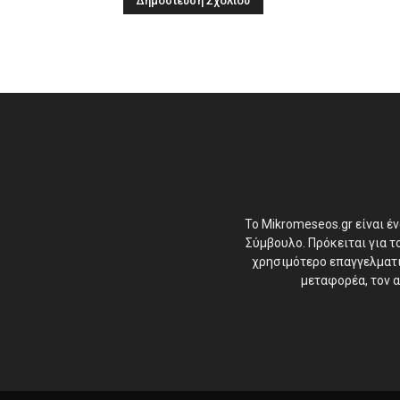
Το Mikromeseos.gr είναι έ
Σύμβουλο. Πρόκειται για 
χρησιμότερο επαγγελματικ
μεταφορέα, τον α