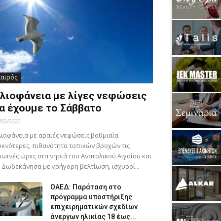
Καιρός
λιοφάνεια με λίγες νεφώσεις
α έχουμε το Σάββατο
/02/2020
ιοφάνεια με αραιές νεφώσεις βαθμιαία
κνότερες, πιθανότητα τοπικών βροχών τις
ωινές ώρες στα νησιά του Ανατολικού Αιγαίου και
 Δωδεκάνησα με γρήγορη βελτίωση, ισχυροί...
ΟΑΕΔ: Παράταση στο
πρόγραμμα υποστήριξης
επιχειρηματικών σχεδίων
άνεργων ηλικίας 18 έως...