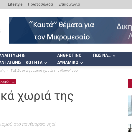
Lifestyle
Πρωτοσέλιδα
Επικοινωνία
ΑΝΑΠΤΥΞΗ &
ΑΝΘΡΩΠΙΝΟ
ΠΩΣ ΝΑ…
ΑΝΤΑΓΩΝΙΣΤΙΚΟΤΗΤΑ
ΔΥΝΑΜΙΚΟ
μής
Ταξίδι στα γραφικά χωριά της Αλοννήσου
ικαιρότητα
ικά χωριά της
ρισμού στο πανέμορφο νησί