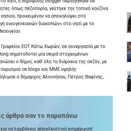
ο νησί, η δημοφιλής blogger περιηγήθηκε σε
ητες όπως πεζοπορία, γεύτηκε την τοπική κουζίνα
 νησιού, προκειμένου να αποκαλύψει στο
αγή οικογενειακών διακοπών» στο νησί με το
εσογείου.
 Γραφείου ΕΟΤ Κάτω Χωρών, σε συνεργασία με το
Jong σηματοδοτεί μία σειρά στοχευμένων
ώσει ο δήμος καθ’ όλη τη διάρκεια της σεζόν, με
τουρισμού σε blogs και ΜΜΕ υψηλής
δήλωσε ο δήμαρχος Αλοννήσου, Πέτρος Βαφίνης,
ις άρθρα σαν το παραπάνω
ck για να λαμβάνεις αποκλειστική ενημέρωση!