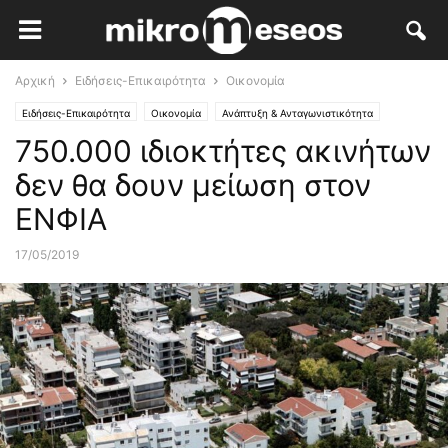
Αρχική
Ειδήσεις-Επικαιρότητα
Οικονομία
Ειδήσεις-Επικαιρότητα
Οικονομία
Ανάπτυξη & Ανταγωνιστικότητα
750.000 ιδιοκτήτες ακινήτων
Κλάδοι Αιχμής
Φορολογία
δεν θα δουν μείωση στον
ΕΝΦΙΑ
17/05/2019