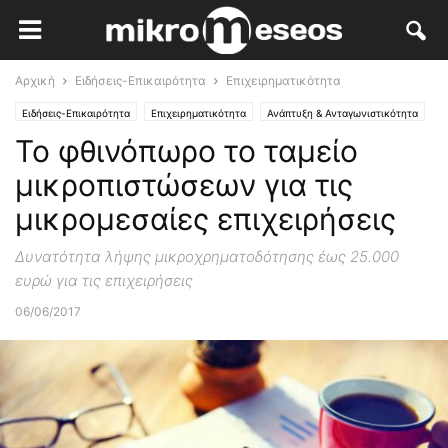
Αρχική
Ειδήσεις-Επικαιρότητα
Επιχειρηματικότητα
Ειδήσεις-Επικαιρότητα
Επιχειρηματικότητα
Ανάπτυξη & Ανταγωνιστικότητα
Το φθινόπωρο το ταμείο
Χρηματοδοτήσεις - ΕΣΠΑ
Οικονομία
μικροπιστώσεων για τις
μικρομεσαίες επιχειρήσεις
Δυνατότητα λήψης μικροχρηματοδότησης έως 25.000
ευρώ για τις επιχειρήσεις
06/06/2017