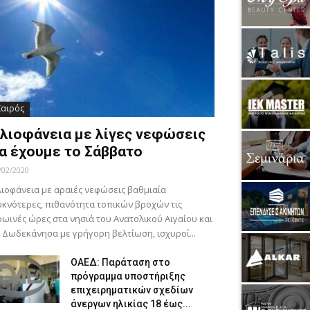
Καιρός
λιοφάνεια με λίγες νεφώσεις
α έχουμε το Σάββατο
/02/2020
ιοφάνεια με αραιές νεφώσεις βαθμιαία
κνότερες, πιθανότητα τοπικών βροχών τις
ωινές ώρες στα νησιά του Ανατολικού Αιγαίου και
 Δωδεκάνησα με γρήγορη βελτίωση, ισχυροί...
ΟΑΕΔ: Παράταση στο
πρόγραμμα υποστήριξης
επιχειρηματικών σχεδίων
άνεργων ηλικίας 18 έως...