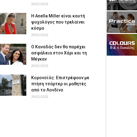
28/02/2020
Η Anella Miller είναι καυτή
ψυχολόγος που τρελαίνει
κόσμο
28/02/2020
Ο Καναδάς δεν θα παρέχει
ασφάλεια στον Χάρι και τη
Μέγκαν
28/02/2020
Κορονοϊός: Επιστρέφουν με
πτήση τσάρτερ οι μαθητές
από το Λονδίνο
28/02/2020