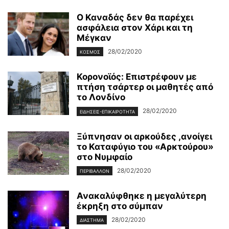
Ο Καναδάς δεν θα παρέχει
ασφάλεια στον Χάρι και τη
Μέγκαν
28/02/2020
ΚΌΣΜΟΣ
Κορονοϊός: Επιστρέφουν με
πτήση τσάρτερ οι μαθητές από
το Λονδίνο
28/02/2020
ΕΙΔΉΣΕΙΣ-ΕΠΙΚΑΙΡΌΤΗΤΑ
Ξύπνησαν οι αρκούδες ,ανοίγει
το Καταφύγιο του «Αρκτούρου»
στο Νυμφαίο
28/02/2020
ΠΕΡΙΒΆΛΛΟΝ
Ανακαλύφθηκε η μεγαλύτερη
έκρηξη στο σύμπαν
28/02/2020
ΔΙΆΣΤΗΜΑ