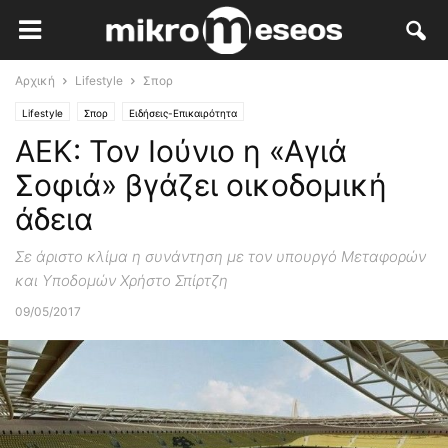
Αρχική
Lifestyle
Σπορ
Lifestyle
Σπορ
Ειδήσεις-Επικαιρότητα
ΑΕΚ: Τον Ιούνιο η «Αγιά
Σοφιά» βγάζει οικοδομική
άδεια
Σε άριστο κλίμα η συνάντηση με τον υπουργό Μεταφορών
και Υποδομών Χρήστο Σπίρτζη
09/05/2017