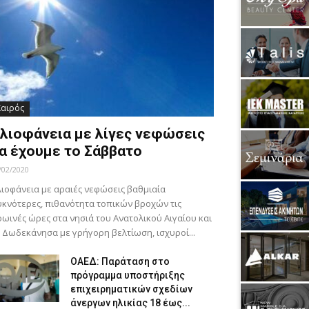
Καιρός
λιοφάνεια με λίγες νεφώσεις
α έχουμε το Σάββατο
/02/2020
ιοφάνεια με αραιές νεφώσεις βαθμιαία
κνότερες, πιθανότητα τοπικών βροχών τις
ωινές ώρες στα νησιά του Ανατολικού Αιγαίου και
 Δωδεκάνησα με γρήγορη βελτίωση, ισχυροί...
ΟΑΕΔ: Παράταση στο
πρόγραμμα υποστήριξης
επιχειρηματικών σχεδίων
άνεργων ηλικίας 18 έως...