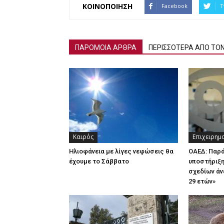
ΚΟΙΝΟΠΟΙΗΣΗ
Facebook
T
ΠΑΡΟΜΟΙΑ ΑΡΘΡΑ
ΠΕΡΙΣΣΟΤΕΡΑ ΑΠΟ ΤΟ
Καιρός
Επιχειρημ
Ηλιοφάνεια με λίγες νεφώσεις θα
ΟΑΕΔ: Παρ
έχουμε το Σάββατο
υποστήριξη
σχεδίων άν
29 ετών»