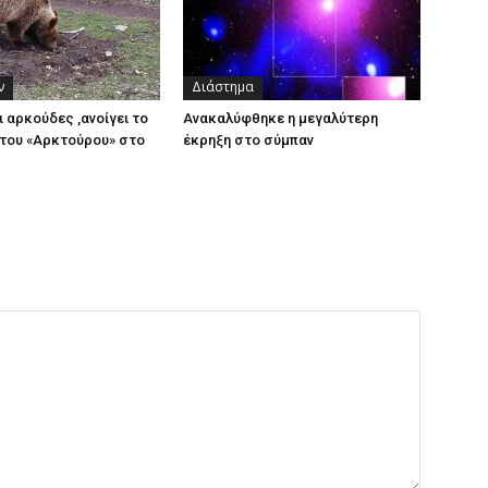
ν
Διάστημα
ι αρκούδες ,ανοίγει το
Ανακαλύφθηκε η μεγαλύτερη
του «Αρκτούρου» στο
έκρηξη στο σύμπαν