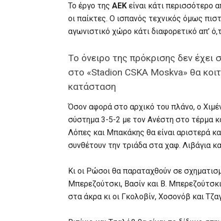
Το έργο της
AEK
είναι κάτι περισσότερο α
οι παίκτες. Ο ισπανός τεχνικός όμως πιστ
αγωνιστικό χώρο κάτι διαφορετικό απ’ ό,τ
Το όνειρο της πρόκρισης δεν έχει σ
στο «Stadion CSKA Moskva» θα κοιτ
κατάσταση
Όσον αφορά στο αρχικό του πλάνο, ο Χιμέν
σύστημα 3-5-2 με τον Ανέστη στο τέρμα κα
Λόπες και Μπακάκης θα είναι αριστερά και
συνθέτουν την τριάδα στα χαφ. Λιβάγια κ
Κι οι Ρώσοι θα παραταχθούν σε σχηματισμό
Μπερεζούτσκι, Βασίν και Β. Μπερεζούτσκι 
στα άκρα κι οι Γκολοβίν, Χοσονόβ και Τζα