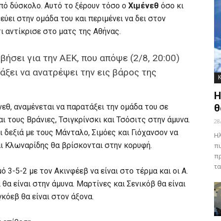
πό δύσκολο. Αυτό το ξέρουν τόσο ο
Χιμένεθ
όσο κι
εύει στην ομάδα του και περιμένει να δει στον
ι αντίκρισε στο ματς της Αθήνας.
βήσει για την ΑΕΚ, που απόψε (2/8, 20:00)
άξει να ανατρέψει την εις βάρος της
Η
εθ, αναμένεται να παρατάξει την ομάδα του σε
θ
ι τους Βράνιες, Τσιγκρίνσκι και Τσόσιτς στην άμυνα.
28
 δεξιά με τους Μάνταλο, Σιμόες και Γιόχανσον να
Ηλ
αι Κλωναρίδης θα βρίσκονται στην κορυφή.
πυ
πρ
τα
 3-5-2 με τον Ακινφέεβ να είναι στο τέρμα και οι Α.
θα είναι στην άμυνα. Μαρτίνες και Σενικόβ θα είναι
γκόεβ θα είναι στον άξονα.