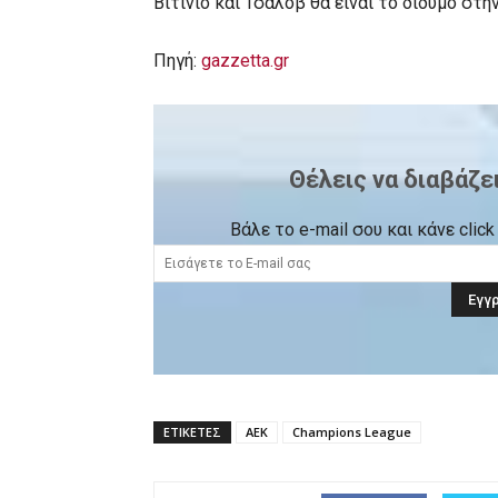
Βιτίνιο και Τσαλόβ θα είναι το δίδυμο στη
Πηγή:
gazzetta.gr
Θέλεις να διαβάζε
Βάλε το e-mail σου και κάνε cli
ΕΤΙΚΕΤΕΣ
AEK
Champions League