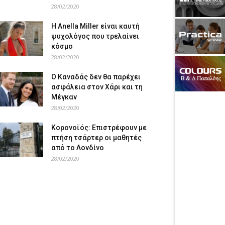
28/02/2020
Η Anella Miller είναι καυτή
ψυχολόγος που τρελαίνει
κόσμο
28/02/2020
Ο Καναδάς δεν θα παρέχει
ασφάλεια στον Χάρι και τη
Μέγκαν
28/02/2020
Κορονοϊός: Επιστρέφουν με
πτήση τσάρτερ οι μαθητές
από το Λονδίνο
28/02/2020