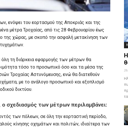
ων, ενόψει του εορτασμού της Αποκριάς και της
ένα μέτρα Τροχαίας, από τις 28 Φεβρουαρίου έως
τυο της χώρας, με σκοπό την ασφαλή μετακίνηση των
ατυχημάτων.
Η
ε όλη τη διάρκεια εφαρμογής των μέτρων θα
θ
οιμότητα τόσο το προσωπικό όσο και τα μέσα της
28
σιών Τροχαίας Αστυνόμευσης, ενώ θα διατεθούν
Ηλ
οχήματα, με το ανάλογο προσωπικό και εξοπλισμό
πυ
οδικού δικτύου.
πρ
τα
, ο σχεδιασμός των μέτρων περιλαμβάνει:
ντός των πόλεων, σε όλη την εορταστική περίοδο,
αλούς κίνησης οχημάτων και πολιτών, ιδιαίτερα των