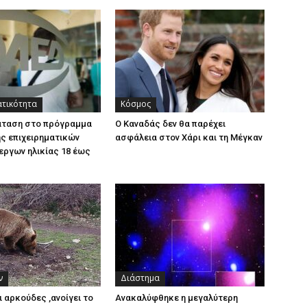
ατικότητα
Κόσμος
άταση στο πρόγραμμα
Ο Καναδάς δεν θα παρέχει
ς επιχειρηματικών
ασφάλεια στον Χάρι και τη Μέγκαν
εργων ηλικίας 18 έως
ν
Διάστημα
ι αρκούδες ,ανοίγει το
Ανακαλύφθηκε η μεγαλύτερη