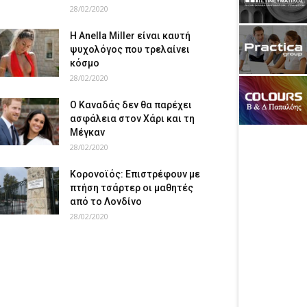
28/02/2020
Η Anella Miller είναι καυτή
ψυχολόγος που τρελαίνει
κόσμο
28/02/2020
Ο Καναδάς δεν θα παρέχει
ασφάλεια στον Χάρι και τη
Μέγκαν
28/02/2020
Κορονοϊός: Επιστρέφουν με
πτήση τσάρτερ οι μαθητές
από το Λονδίνο
28/02/2020