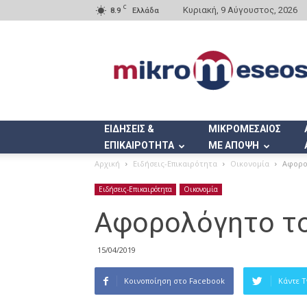
C
Κυριακή, 9 Αύγουστος, 2026
8.9
Ελλάδα
Mikromeseos.gr
ΕΙΔΗΣΕΙΣ &
ΜΙΚΡΟΜΕΣΑΙΟΣ
ΕΠΙΚΑΙΡΟΤΗΤΑ
ΜΕ ΑΠΟΨΗ
Αρχική
Ειδήσεις-Επικαιρότητα
Οικονομία
Αφορο
Ειδήσεις-Επικαιρότητα
Οικονομία
Αφορολόγητο το
15/04/2019
Κοινοποίηση στο Facebook
Κάντε 