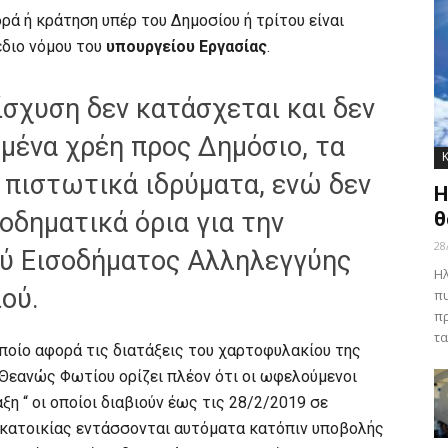
ρά ή κράτηση υπέρ του Δημοσίου ή τρίτου είναι
έδιο νόμου του
υπουργείου Εργασίας
.
ίσχυση δεν κατάσχεται και δεν
μένα χρέη προς Δημόσιο, τα
 πιστωτικά ιδρύματα, ενώ δεν
Η
οδηματικά όρια για την
θ
28
ύ Εισοδήματος Αλληλεγγύης
Ηλ
ιού.
πυ
πρ
τα
οποίο αφορά τις διατάξεις του χαρτοφυλακίου της
Θεανώς Φωτίου ορίζει πλέον ότι οι ωφελούμενοι
η “ οι οποίοι διαβιούν έως τις 28/2/2019 σε
 κατοικίας εντάσσονται αυτόματα κατόπιν υποβολής