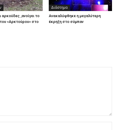
ν
Διάστημα
ι αρκούδες ,ανοίγει το
Ανακαλύφθηκε η μεγαλύτερη
του «Αρκτούρου» στο
έκρηξη στο σύμπαν