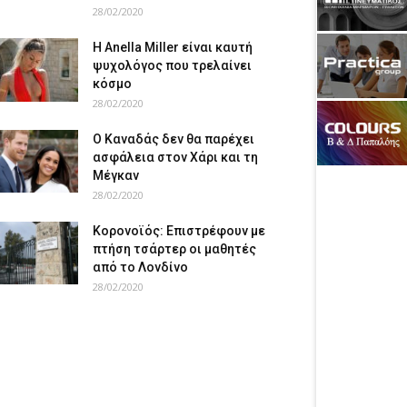
28/02/2020
Η Anella Miller είναι καυτή
ψυχολόγος που τρελαίνει
κόσμο
28/02/2020
Ο Καναδάς δεν θα παρέχει
ασφάλεια στον Χάρι και τη
Μέγκαν
28/02/2020
Κορονοϊός: Επιστρέφουν με
πτήση τσάρτερ οι μαθητές
από το Λονδίνο
28/02/2020