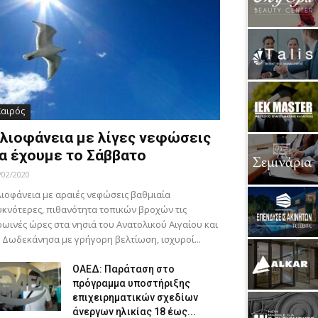
Καιρός
λιοφάνεια με λίγες νεφώσεις
α έχουμε το Σάββατο
/02/2020
ιοφάνεια με αραιές νεφώσεις βαθμιαία
κνότερες, πιθανότητα τοπικών βροχών τις
ωινές ώρες στα νησιά του Ανατολικού Αιγαίου και
 Δωδεκάνησα με γρήγορη βελτίωση, ισχυροί...
ΟΑΕΔ: Παράταση στο
πρόγραμμα υποστήριξης
επιχειρηματικών σχεδίων
άνεργων ηλικίας 18 έως...