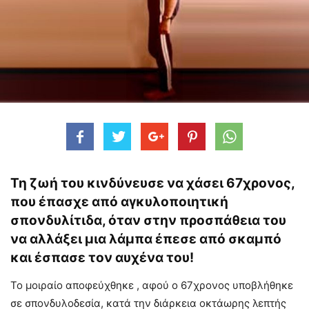
Τη ζωή του κινδύνευσε να χάσει 67χρονος,
που έπασχε από αγκυλοποιητική
σπονδυλίτιδα, όταν στην προσπάθεια του
να αλλάξει μια λάμπα έπεσε από σκαμπό
και έσπασε τον αυχένα του!
Το μοιραίο αποφεύχθηκε , αφού ο 67χρονος υποβλήθηκε
σε σπονδυλοδεσία, κατά την διάρκεια οκτάωρης λεπτής