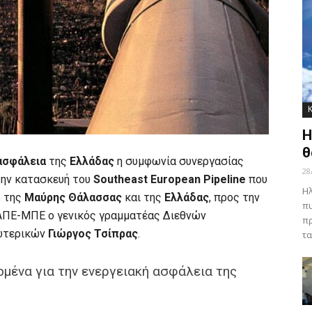
Η
θ
ασφάλεια
της
Ελλάδας
η συμφωνία συνεργασίας
28
την κατασκευή του
Southeast European Pipeline
που
Ηλ
ω της
Μαύρης Θάλασσας
και της
Ελλάδας
, προς την
πυ
 ΑΠΕ-ΜΠΕ ο γενικός γραμματέας Διεθνών
πρ
ξωτερικών
Γιώργος Τσίπρας
.
τα
ομένα για την ενεργειακή ασφάλεια της