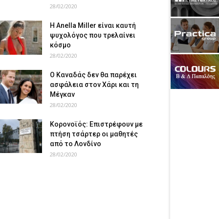
28/02/2020
Η Anella Miller είναι καυτή
ψυχολόγος που τρελαίνει
κόσμο
28/02/2020
Ο Καναδάς δεν θα παρέχει
ασφάλεια στον Χάρι και τη
Μέγκαν
28/02/2020
Κορονοϊός: Επιστρέφουν με
πτήση τσάρτερ οι μαθητές
από το Λονδίνο
28/02/2020