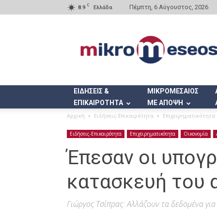
C
Πέμπτη, 6 Αύγουστος, 2026
8.9
Ελλάδα
Mikromeseos.gr
ΕΙΔΗΣΕΙΣ &
ΜΙΚΡΟΜΕΣΑΙΟΣ
ΕΠΙΚΑΙΡΟΤΗΤΑ
ΜΕ ΑΠΟΨΗ
Αρχική
Ειδήσεις-Επικαιρότητα
Επιχειρηματικότητα
Ειδήσεις-Επικαιρότητα
Επιχειρηματικότητα
Οικονομία
Έπεσαν οι υπογρ
κατασκευή του 
Γιώργος Τσίπρας: Αλλάζουν τα δεδομένα για