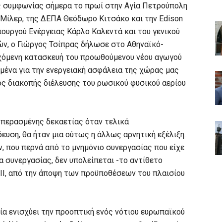
ς συμφωνίας σήμερα το πρωί στην Αγία Πετρούπολη
 Μίλερ, της ΔΕΠΑ Θεόδωρο Κιτσάκο και την Edison
ουργού Ενέργειας Κάρλο Καλεντά και του γενικού
ν, ο Γιώργος Τσίπρας δήλωσε στο Αθηναϊκό-
χόμενη κατασκευή του προωθούμενου νέου αγωγού
ομένα για την ενεργειακή ασφάλεια της χώρας μας
νος διακοπής διέλευσης του ρωσικού φυσικού αερίου
 περασμένης δεκαετίας όταν τελικά
ευση, θα ήταν μια ούτως η άλλως αρνητική εξέλιξη.
, που περνά από το μνημόνιο συνεργασίας που είχε
 συνεργασίας, δεν υπολείπεται -το αντίθετο
 II, από την άποψη των προϋποθέσεων του πλαισίου
α ενισχύει την προοπτική ενός νότιου ευρωπαϊκού