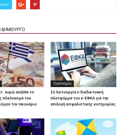
witter
Ν ΔΗΜΙΟΥΡΓΟ
Οικονομία
ατ. ευρώ ανήλθε το
Σε λειτουργία n διαδικτυακή
ς πλεόνασμα του
πλατφόρμα του e-ΕΦΚΑ για την
σμού τον Ιανουάριο
επιλογή ασφαλιστικής κατηγορίας