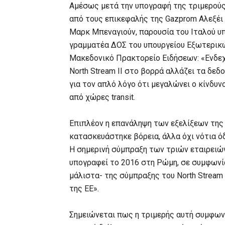
Αμέσως μετά την υπογραφή της τριμερού
από τους επικεφαλής της Gazprom Αλεξέι
Μαρκ Μπεναγιούν, παρουσία του Ιταλού υπ
γραμματέα ΔΟΣ του υπουργείου Εξωτερικώ
Μακεδονικό Πρακτορείο Ειδήσεων: «Ενδε
North Stream II στο βορρά αλλάζει τα δεδ
για τον απλό λόγο ότι μεγαλώνει ο κίνδυ
από χώρες transit.
Επιπλέον η επανάληψη των εξελίξεων της
κατασκευάστηκε βόρεια, άλλα όχι νότια όδ
Η σημερινή σύμπραξη των τριών εταιρειών
υπογραφεί το 2016 στη Ρώμη, σε συμφωνία
μάλιστα- της σύμπραξης του North Stream
της ΕΕ».
Σημειώνεται πως η τριμερής αυτή συμφωνί