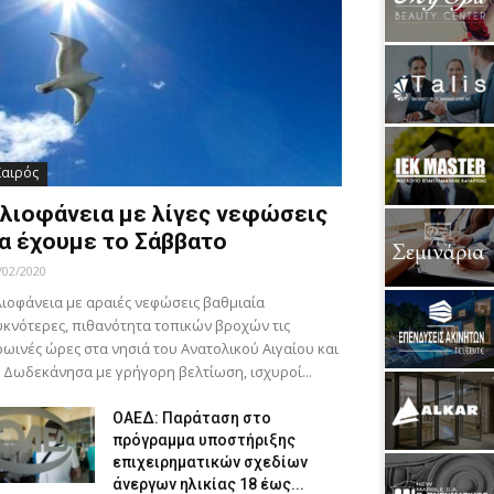
Καιρός
λιοφάνεια με λίγες νεφώσεις
α έχουμε το Σάββατο
/02/2020
ιοφάνεια με αραιές νεφώσεις βαθμιαία
κνότερες, πιθανότητα τοπικών βροχών τις
ωινές ώρες στα νησιά του Ανατολικού Αιγαίου και
 Δωδεκάνησα με γρήγορη βελτίωση, ισχυροί...
ΟΑΕΔ: Παράταση στο
πρόγραμμα υποστήριξης
επιχειρηματικών σχεδίων
άνεργων ηλικίας 18 έως...