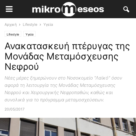
Αρχική
Lifestyle
Υγεία
Lifestyle
Υγεία
Ανακατασκευή πτέρυγας της
Μονάδας Μεταμόσχευσης
Νεφρού
Νέες μέρες ξημερώνουν στο Νοσοκομείο "Λαϊκό" όσον
αφορά τη λειτουργία της Μονάδας Μεταμόσχευσης
Νεφρού και Χειρουργικής Νεφροπαθών, καθώς και
συνολικά για το πρόγραμμα μεταμοσχεύσεων.
20/05/2017