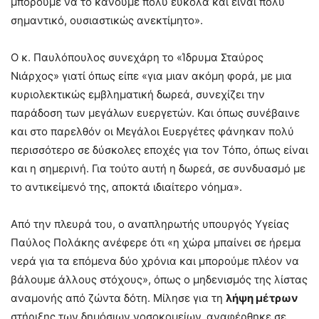
μπορούμε να το κάνουμε πολύ εύκολα και είναι πολύ
σημαντικό, ουσιαστικώς ανεκτίμητο».
Ο κ. Παυλόπουλος συνεχάρη το «Ίδρυμα Σταύρος
Νιάρχος» γιατί όπως είπε «για μιαν ακόμη φορά, με μια
κυριολεκτικώς εμβληματική δωρεά, συνεχίζει την
παράδοση των μεγάλων ευεργετών. Και όπως συνέβαινε
και στο παρελθόν οι Μεγάλοι Ευεργέτες φάνηκαν πολύ
περισσότερο σε δύσκολες εποχές για τον Τόπο, όπως είναι
και η σημερινή. Για τούτο αυτή η δωρεά, σε συνδυασμό με
το αντικείμενό της, αποκτά ιδιαίτερο νόημα».
Από την πλευρά του, ο αναπληρωτής υπουργός Υγείας
Παύλος Πολάκης ανέφερε ότι «η χώρα μπαίνει σε ήρεμα
νερά για τα επόμενα δύο χρόνια και μπορούμε πλέον να
βάλουμε άλλους στόχους», όπως ο μηδενισμός της λίστας
αναμονής από ζώντα δότη. Μίλησε για τη
λήψη μέτρων
στήριξης των δημόσιων νοσοκομείων, αναφέρθηκε σε