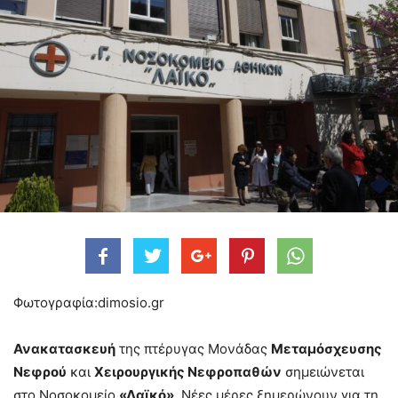
Φωτογραφία:dimosio.gr
Ανακατασκευή
της πτέρυγας Μονάδας
Μεταμόσχευσης
Νεφρού
και
Χειρουργικής Νεφροπαθών
σημειώνεται
στο Νοσοκομείο
«Λαϊκό»
. Νέες μέρες ξημερώνουν για τη