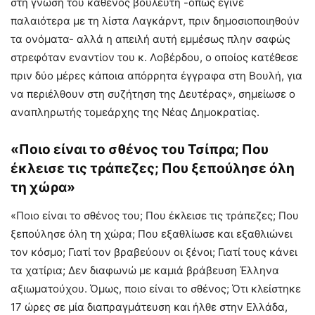
στη γνώση του καθενός βουλευτή -όπως έγινε
παλαιότερα με τη λίστα Λαγκάρντ, πριν δημοσιοποιηθούν
τα ονόματα- αλλά η απειλή αυτή εμμέσως πλην σαφώς
στρεφόταν εναντίον του κ. Λοβέρδου, ο οποίος κατέθεσε
πριν δύο μέρες κάποια απόρρητα έγγραφα στη Βουλή, για
να περιέλθουν στη συζήτηση της Δευτέρας», σημείωσε ο
αναπληρωτής τομεάρχης της Νέας Δημοκρατίας.
«Ποιο είναι το σθένος του Τσίπρα; Που
έκλεισε τις τράπεζες; Που ξεπούλησε όλη
τη χώρα»
«Ποιο είναι το σθένος του; Που έκλεισε τις τράπεζες; Που
ξεπούλησε όλη τη χώρα; Που εξαθλίωσε και εξαθλιώνει
τον κόσμο; Γιατί τον βραβεύουν οι ξένοι; Γιατί τους κάνει
τα χατίρια; Δεν διαφωνώ με καμιά βράβευση Έλληνα
αξιωματούχου. Όμως, ποιο είναι το σθένος; Ότι κλείστηκε
17 ώρες σε μία διαπραγμάτευση και ήλθε στην Ελλάδα,