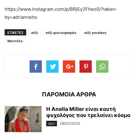
https://www.instagram.com/p/BRjEy2Fheo0/?taken-
by=adrianneho
ΕΤΙΚΕΤΕΣ
σέξι
σέξι φωτογραφίες
σέξι γυναίκες
Μοντέλο
ΠΑΡΟΜΟΙΑ ΑΡΘΡΑ
Η Anella Miller είναι καυτή
ψυχολόγος που τρελαίνει κόσμο
28/02/2020
SEXY