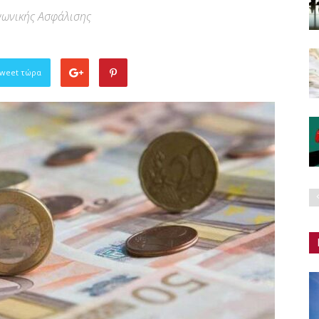
νωνικής Ασφάλισης
Tweet τώρα