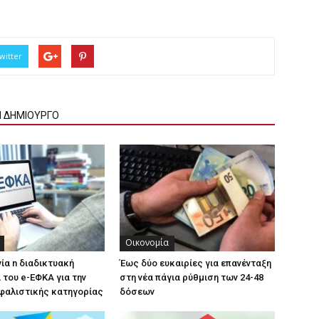
witter
Ν ΔΗΜΙΟΥΡΓΟ
Οικονομία
γία n διαδικτυακή
Έως δύο ευκαιρίες για επανένταξη
του e-ΕΦΚΑ για την
στη νέα πάγια ρύθμιση των 24-48
φαλιστικής κατηγορίας
δόσεων