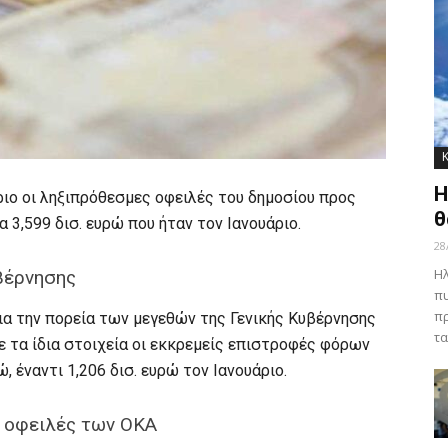
Η
ριο οι ληξιπρόθεσμες οφειλές του δημοσίου προς
θ
 3,599 δισ. ευρώ που ήταν τον Ιανουάριο.
28
Ηλ
υβέρνησης
πυ
πρ
για την πορεία των μεγεθών της Γενικής Κυβέρνησης
τα
 τα ίδια στοιχεία οι εκκρεμείς επιστροφές φόρων
, έναντι 1,206 δισ. ευρώ τον Ιανουάριο.
ς οφειλές των ΟΚΑ