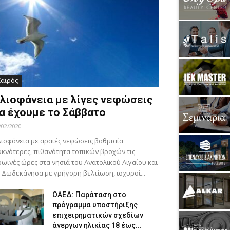
Καιρός
λιοφάνεια με λίγες νεφώσεις
α έχουμε το Σάββατο
/02/2020
ιοφάνεια με αραιές νεφώσεις βαθμιαία
κνότερες, πιθανότητα τοπικών βροχών τις
ωινές ώρες στα νησιά του Ανατολικού Αιγαίου και
 Δωδεκάνησα με γρήγορη βελτίωση, ισχυροί...
ΟΑΕΔ: Παράταση στο
πρόγραμμα υποστήριξης
επιχειρηματικών σχεδίων
άνεργων ηλικίας 18 έως...