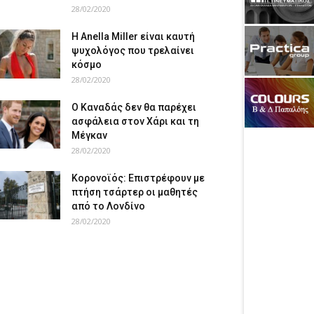
28/02/2020
Η Anella Miller είναι καυτή
ψυχολόγος που τρελαίνει
κόσμο
28/02/2020
Ο Καναδάς δεν θα παρέχει
ασφάλεια στον Χάρι και τη
Μέγκαν
28/02/2020
Κορονοϊός: Επιστρέφουν με
πτήση τσάρτερ οι μαθητές
από το Λονδίνο
28/02/2020