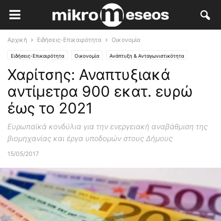
Αρχική
Ειδήσεις-Επικαιρότητα
Οικονομία
Ειδήσεις-Επικαιρότητα
Οικονομία
Ανάπτυξη & Ανταγωνιστικότητα
Χαρίτσης: Αναπτυξιακά
αντίμετρα 900 εκατ. ευρώ
έως το 2021
Ευρωπαϊκά κονδύλια για την ενεργειακή αναβάθμιση της
βιομηχανίας και έργα υποδομών στους Δήμους
15/05/2017