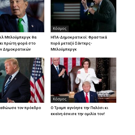
Κόσμος
ικλ Μπλούμπεργκ θα
ΗΠΑ-Δημοκρατικοί: Φραστικά
ει πρώτη φορά στο
πυρά μεταξύ Σάντερς-
ων Δημοκρατικών
Μπλούμπεργκ
Κόσμος
α αθώωσε τον πρόεδρο
Ο Τραμπ αγνόησε την Πελόσι κι
εκείνη έσκισε την ομιλία του!