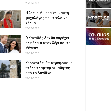
28/02/2020
Η Anella Miller είναι καυτή
ψυχολόγος που τρελαίνει
κόσμο
28/02/2020
Ο Καναδάς δεν θα παρέχει
ασφάλεια στον Χάρι και τη
Μέγκαν
28/02/2020
Κορονοϊός: Επιστρέφουν με
πτήση τσάρτερ οι μαθητές
από το Λονδίνο
28/02/2020