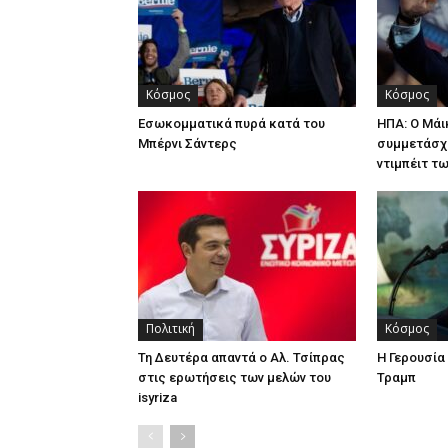
Κόσμος
Κόσμος
Εσωκομματικά πυρά κατά του
ΗΠΑ: Ο Μά
Μπέρνι Σάντερς
συμμετάσχ
ντιμπέιτ τ
Πολιτική
Κόσμος
Τη Δευτέρα απαντά ο Αλ. Τσίπρας
Η Γερουσί
στις ερωτήσεις των μελών του
Τραμπ
isyriza