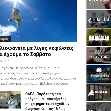
Καιρός
λιοφάνεια με λίγες νεφώσεις
α έχουμε το Σάββατο
/02/2020
ιοφάνεια με αραιές νεφώσεις βαθμιαία
κνότερες, πιθανότητα τοπικών βροχών τις
ωινές ώρες στα νησιά του Ανατολικού Αιγαίου και
 Δωδεκάνησα με γρήγορη βελτίωση, ισχυροί...
ΟΑΕΔ: Παράταση στο
πρόγραμμα υποστήριξης
επιχειρηματικών σχεδίων
άνεργων ηλικίας 18 έως...