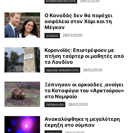
28/02/2020
ΕΠΙΧΕΙΡΗΜΑΤΙΚΌΤΗΤΑ
Ο Καναδάς δεν θα παρέχει
ασφάλεια στον Χάρι και τη
Μέγκαν
28/02/2020
ΚΌΣΜΟΣ
Κορονοϊός: Επιστρέφουν με
πτήση τσάρτερ οι μαθητές από
το Λονδίνο
28/02/2020
ΕΙΔΉΣΕΙΣ-ΕΠΙΚΑΙΡΌΤΗΤΑ
Ξύπνησαν οι αρκούδες ,ανοίγει
το Καταφύγιο του «Αρκτούρου»
στο Νυμφαίο
28/02/2020
ΠΕΡΙΒΆΛΛΟΝ
Ανακαλύφθηκε η μεγαλύτερη
έκρηξη στο σύμπαν
28/02/2020