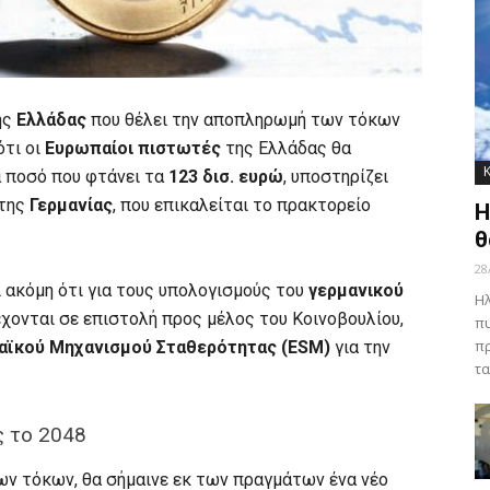
ης
Ελλάδας
που θέλει την αποπληρωμή των τόκων
ότι οι
Ευρωπαίοι πιστωτές
της Ελλάδας θα
 ποσό που φτάνει τα
123 δισ. ευρώ
, υποστηρίζει
της
Γερμανίας
, που επικαλείται το πρακτορείο
Η
θ
28
 ακόμη ότι για τους υπολογισμούς του
γερμανικού
Ηλ
ιέχονται σε επιστολή προς μέλος του Κοινοβουλίου,
πυ
πρ
ϊκού Μηχανισμού Σταθερότητας (ESM)
για την
τα
ς το 2048
ν τόκων, θα σήμαινε εκ των πραγμάτων ένα νέο