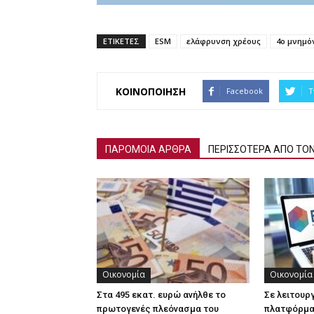
ΕΤΙΚΕΤΕΣ
ESM
ελάφρυνση χρέους
4ο μνημό
ΚΟΙΝΟΠΟΙΗΣΗ
Facebook
T
ΠΑΡΟΜΟΙΑ ΑΡΘΡΑ
ΠΕΡΙΣΣΟΤΕΡΑ ΑΠΟ ΤΟ
Οικονομία
Οικονομία
Στα 495 εκατ. ευρώ ανήλθε το
Σε λειτουρ
πρωτογενές πλεόνασμα του
πλατφόρμα 