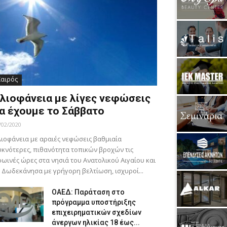
Καιρός
λιοφάνεια με λίγες νεφώσεις
α έχουμε το Σάββατο
/02/2020
ιοφάνεια με αραιές νεφώσεις βαθμιαία
κνότερες, πιθανότητα τοπικών βροχών τις
ωινές ώρες στα νησιά του Ανατολικού Αιγαίου και
 Δωδεκάνησα με γρήγορη βελτίωση, ισχυροί...
ΟΑΕΔ: Παράταση στο
πρόγραμμα υποστήριξης
επιχειρηματικών σχεδίων
άνεργων ηλικίας 18 έως...