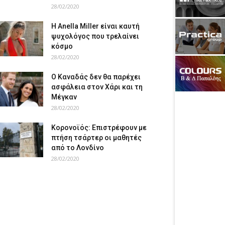
28/02/2020
Η Anella Miller είναι καυτή
ψυχολόγος που τρελαίνει
κόσμο
28/02/2020
Ο Καναδάς δεν θα παρέχει
ασφάλεια στον Χάρι και τη
Μέγκαν
28/02/2020
Κορονοϊός: Επιστρέφουν με
πτήση τσάρτερ οι μαθητές
από το Λονδίνο
28/02/2020