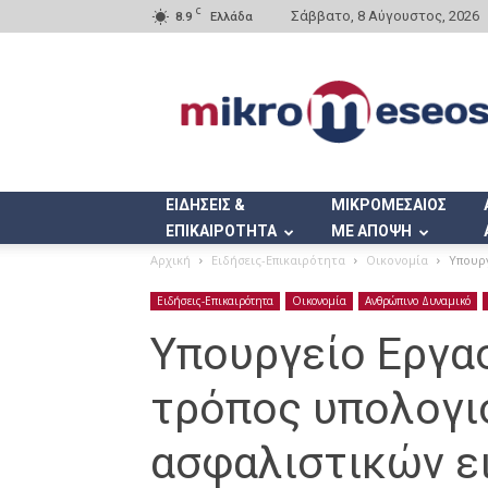
C
Σάββατο, 8 Αύγουστος, 2026
8.9
Ελλάδα
Mikromeseos.gr
ΕΙΔΗΣΕΙΣ &
ΜΙΚΡΟΜΕΣΑΙΟΣ
ΕΠΙΚΑΙΡΟΤΗΤΑ
ΜΕ ΑΠΟΨΗ
Αρχική
Ειδήσεις-Επικαιρότητα
Οικονομία
Υπουργ
Ειδήσεις-Επικαιρότητα
Οικονομία
Ανθρώπινο Δυναμικό
Υπουργείο Εργασ
τρόπος υπολογι
ασφαλιστικών ε