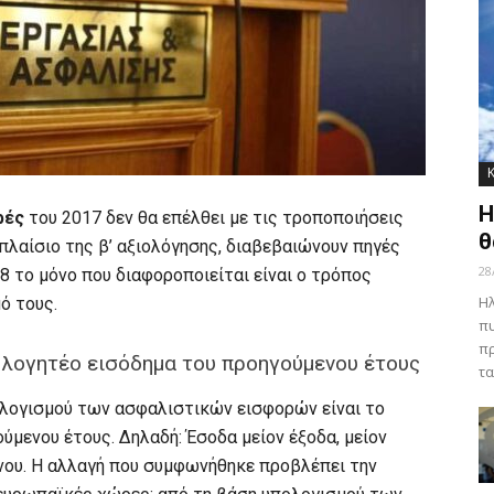
Η
ρές
του 2017 δεν θα επέλθει με τις τροποποιήσεις
θ
πλαίσιο της β’ αξιολόγησης, διαβεβαιώνουν πηγές
28
018 το μόνο που διαφοροποιείται είναι ο τρόπος
Ηλ
ό τους.
πυ
πρ
λογητέο εισόδημα του προηγούμενου έτους
τα
λογισμού των ασφαλιστικών εισφορών είναι το
μενου έτους. Δηλαδή: Έσοδα μείον έξοδα, μείον
ου. Η αλλαγή που συμφωνήθηκε προβλέπει την