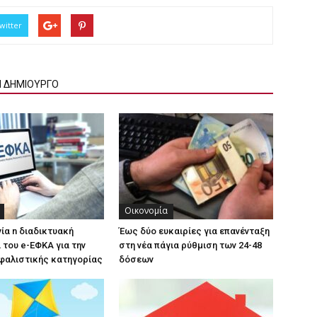
witter
Ν ΔΗΜΙΟΥΡΓΟ
Οικονομία
γία n διαδικτυακή
Έως δύο ευκαιρίες για επανένταξη
του e-ΕΦΚΑ για την
στη νέα πάγια ρύθμιση των 24-48
φαλιστικής κατηγορίας
δόσεων