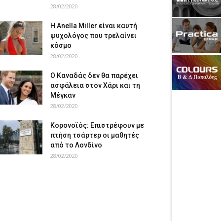
28/02/2020
Η Anella Miller είναι καυτή
ψυχολόγος που τρελαίνει
κόσμο
28/02/2020
Ο Καναδάς δεν θα παρέχει
ασφάλεια στον Χάρι και τη
Μέγκαν
28/02/2020
Κορονοϊός: Επιστρέφουν με
πτήση τσάρτερ οι μαθητές
από το Λονδίνο
28/02/2020