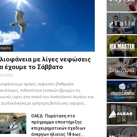
Καιρός
λιοφάνεια με λίγες νεφώσεις
α έχουμε το Σάββατο
/02/2020
ιοφάνεια με αραιές νεφώσεις βαθμιαία
κνότερες, πιθανότητα τοπικών βροχών τις
ωινές ώρες στα νησιά του Ανατολικού Αιγαίου και
 Δωδεκάνησα με γρήγορη βελτίωση, ισχυροί...
ΟΑΕΔ: Παράταση στο
πρόγραμμα υποστήριξης
επιχειρηματικών σχεδίων
άνεργων ηλικίας 18 έως...