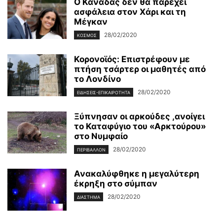
Ο Καναδάς δεν θα παρέχει
ασφάλεια στον Χάρι και τη
Μέγκαν
28/02/2020
ΚΌΣΜΟΣ
Κορονοϊός: Επιστρέφουν με
πτήση τσάρτερ οι μαθητές από
το Λονδίνο
28/02/2020
ΕΙΔΉΣΕΙΣ-ΕΠΙΚΑΙΡΌΤΗΤΑ
Ξύπνησαν οι αρκούδες ,ανοίγει
το Καταφύγιο του «Αρκτούρου»
στο Νυμφαίο
28/02/2020
ΠΕΡΙΒΆΛΛΟΝ
Ανακαλύφθηκε η μεγαλύτερη
έκρηξη στο σύμπαν
28/02/2020
ΔΙΆΣΤΗΜΑ