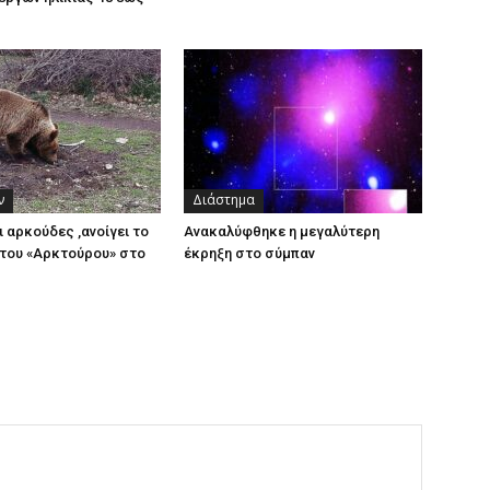
ν
Διάστημα
ι αρκούδες ,ανοίγει το
Ανακαλύφθηκε η μεγαλύτερη
του «Αρκτούρου» στο
έκρηξη στο σύμπαν