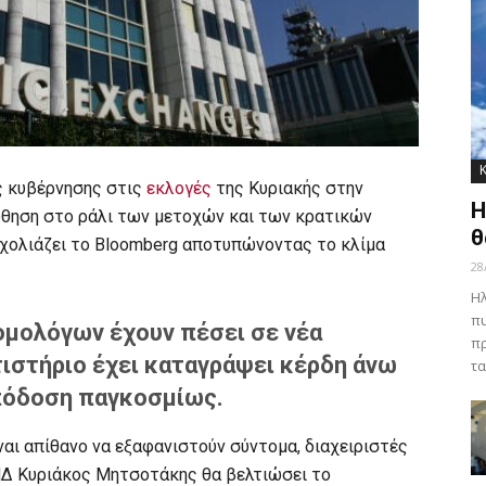
ις κυβέρνησης στις
εκλογές
της Κυριακής στην
Η
ώθηση στο ράλι των μετοχών και των κρατικών
θ
χολιάζει το Βloomberg αποτυπώνοντας το κλίμα
28
Ηλ
πυ
ομολόγων έχουν πέσει σε νέα
πρ
τιστήριο έχει καταγράψει κέρδη άνω
τα
πόδοση παγκοσμίως.
ναι απίθανο να εξαφανιστούν σύντομα, διαχειριστές
ΝΔ Κυριάκος Μητσοτάκης θα βελτιώσει το