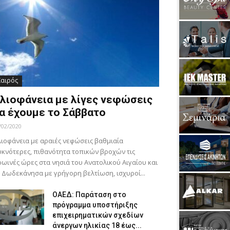
Καιρός
λιοφάνεια με λίγες νεφώσεις
α έχουμε το Σάββατο
/02/2020
ιοφάνεια με αραιές νεφώσεις βαθμιαία
κνότερες, πιθανότητα τοπικών βροχών τις
ωινές ώρες στα νησιά του Ανατολικού Αιγαίου και
 Δωδεκάνησα με γρήγορη βελτίωση, ισχυροί...
ΟΑΕΔ: Παράταση στο
πρόγραμμα υποστήριξης
επιχειρηματικών σχεδίων
άνεργων ηλικίας 18 έως...