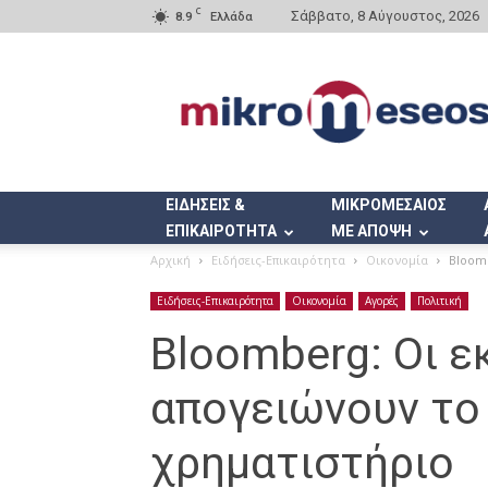
C
Σάββατο, 8 Αύγουστος, 2026
8.9
Ελλάδα
Mikromeseos.gr
ΕΙΔΗΣΕΙΣ &
ΜΙΚΡΟΜΕΣΑΙΟΣ
ΕΠΙΚΑΙΡΟΤΗΤΑ
ΜΕ ΑΠΟΨΗ
Αρχική
Ειδήσεις-Επικαιρότητα
Οικονομία
Bloomb
Ειδήσεις-Επικαιρότητα
Οικονομία
Αγορές
Πολιτική
Bloomberg: Οι ε
απογειώνουν το
χρηματιστήριο