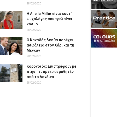
28/02/2020
Η Anella Miller είναι καυτή
ψυχολόγος που τρελαίνει
κόσμο
28/02/2020
Ο Καναδάς δεν θα παρέχει
ασφάλεια στον Χάρι και τη
Μέγκαν
28/02/2020
Κορονοϊός: Επιστρέφουν με
πτήση τσάρτερ οι μαθητές
από το Λονδίνο
28/02/2020