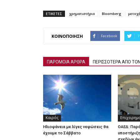
ΕΤΙΚΕΤΕΣ
χρηματιστήριο
Bloomberg
μετοχ
ΚΟΙΝΟΠΟΙΗΣΗ
Facebook
T
ΠΑΡΟΜΟΙΑ ΑΡΘΡΑ
ΠΕΡΙΣΣΟΤΕΡΑ ΑΠΟ ΤΟ
Καιρός
Επιχειρημ
Ηλιοφάνεια με λίγες νεφώσεις θα
ΟΑΕΔ: Παρ
έχουμε το Σάββατο
υποστήριξη
σχεδίων άν