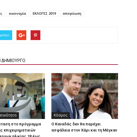
ές
οικονομία
ΕΚΛΟΓΕΣ 2019
απογείωση
witter
Ν ΔΗΜΙΟΥΡΓΟ
ατικότητα
Κόσμος
άταση στο πρόγραμμα
Ο Καναδάς δεν θα παρέχει
ς επιχειρηματικών
ασφάλεια στον Χάρι και τη Μέγκαν
εργων ηλικίας 18 έως