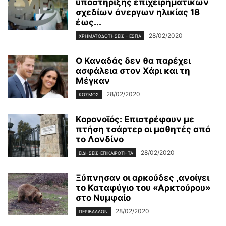
υποστήριξης επιχειρηματικών
σχεδίων άνεργων ηλικίας 18
έως...
28/02/2020
ΧΡΗΜΑΤΟΔΟΤΉΣΕΙΣ - ΕΣΠΑ
Ο Καναδάς δεν θα παρέχει
ασφάλεια στον Χάρι και τη
Μέγκαν
28/02/2020
ΚΌΣΜΟΣ
Κορονοϊός: Επιστρέφουν με
πτήση τσάρτερ οι μαθητές από
το Λονδίνο
28/02/2020
ΕΙΔΉΣΕΙΣ-ΕΠΙΚΑΙΡΌΤΗΤΑ
Ξύπνησαν οι αρκούδες ,ανοίγει
το Καταφύγιο του «Αρκτούρου»
στο Νυμφαίο
28/02/2020
ΠΕΡΙΒΆΛΛΟΝ