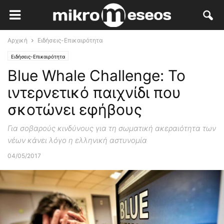
Αρχική
Ειδήσεις-Επικαιρότητα
Ειδήσεις-Επικαιρότητα
Blue Whale Challenge: To
ιντερνετικό παιχνίδι που
σκοτώνει εφήβους
Για σοβαρούς κινδύνους για τη σωματική ακεραιότητα των
νέων κάνει λόγο η ελληνική αστυνομία
04/05/2017