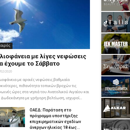
Καιρός
λιοφάνεια με λίγες νεφώσεις
α έχουμε το Σάββατο
/02/2020
ιοφάνεια με αραιές νεφώσεις βαθμιαία
κνότερες, πιθανότητα τοπικών βροχών τις
ωινές ώρες στα νησιά του Ανατολικού Αιγαίου και
 Δωδεκάνησα με γρήγορη βελτίωση, ισχυροί...
ΟΑΕΔ: Παράταση στο
πρόγραμμα υποστήριξης
επιχειρηματικών σχεδίων
άνεργων ηλικίας 18 έως...