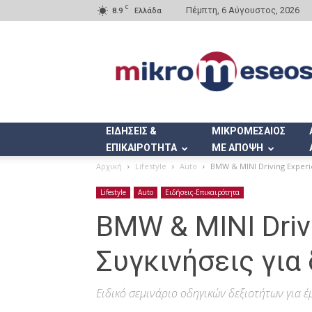
C
Πέμπτη, 6 Αύγουστος, 2026
8.9
Ελλάδα
Mikromeseos.gr
ΕΙΔΗΣΕΙΣ &
ΜΙΚΡΟΜΕΣΑΙΟΣ
ΕΠΙΚΑΙΡΟΤΗΤΑ
ΜΕ ΑΠΟΨΗ
Αρχική
Lifestyle
Auto
BMW & MINI Driving Experi
Lifestyle
Auto
Ειδήσεις-Επικαιρότητα
BMW & MINI Driv
Συγκινήσεις για
Ειδικό σεμινάριο οδηγικών δεξιοτήτων για 