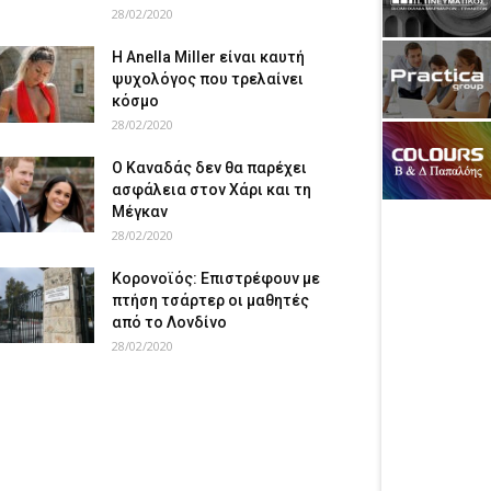
28/02/2020
Η Anella Miller είναι καυτή
ψυχολόγος που τρελαίνει
κόσμο
28/02/2020
Ο Καναδάς δεν θα παρέχει
ασφάλεια στον Χάρι και τη
Μέγκαν
28/02/2020
Κορονοϊός: Επιστρέφουν με
πτήση τσάρτερ οι μαθητές
από το Λονδίνο
28/02/2020