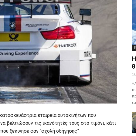
Η
θ
28
Ηλ
πυ
πρ
τα
 κατασκευάστρια εταιρεία αυτοκινήτων που
α βελτιώσουν τις ικανότητές τους στο τιμόνι, κάτι
ό που ξεκίνησε σαν “σχολή οδήγησης”