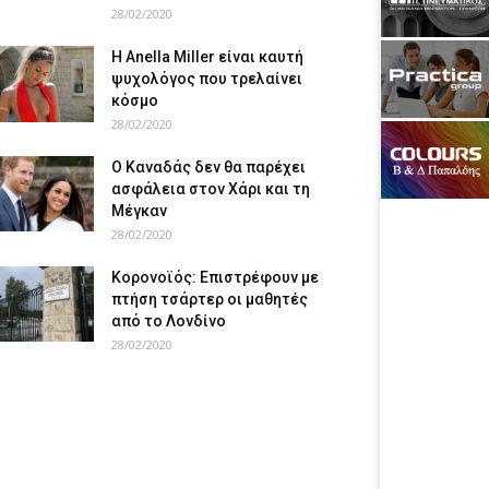
28/02/2020
Η Anella Miller είναι καυτή
ψυχολόγος που τρελαίνει
κόσμο
28/02/2020
Ο Καναδάς δεν θα παρέχει
ασφάλεια στον Χάρι και τη
Μέγκαν
28/02/2020
Κορονοϊός: Επιστρέφουν με
πτήση τσάρτερ οι μαθητές
από το Λονδίνο
28/02/2020