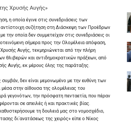
της Χρυσής Αυγής»
ση, η οποία έγινε στις συνεδριάσεις των
ην αντίστοιχη συζήτηση στη Διάσκεψη των Προέδρων
με την οποία δεν συμμετείχαν στις συνεδριάσεις οι
ροτεινόμενη σήμερα προς την Ολομέλεια απόφαση,
Χρυσής Αυγής, τεκμηριώνεται από την πλήρη
λων θλιβερών και αντιδημοκρατικών πράξεων, από
ής Αυγής, εκ μέρους όλης της παράταξης.
υμβάν, δεν είναι μεμονωμένο με την ευθύνη των
 μέσα στην αίθουσα της ολομέλειας του
ειρά γεγονότων, την πρόσφατη πενταετία, που πέραν
έρονται σε απειλές ή και πρακτικές βίας.
καθυστερήσουμε τη δουλειά μας στο νομοσχέδιο,
τασης δι΄ανατάσεως της χειρός» είπε ο Νίκος