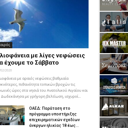
Καιρός
λιοφάνεια με λίγες νεφώσεις
α έχουμε το Σάββατο
/02/2020
ιοφάνεια με αραιές νεφώσεις βαθμιαία
κνότερες, πιθανότητα τοπικών βροχών τις
ωινές ώρες στα νησιά του Ανατολικού Αιγαίου και
 Δωδεκάνησα με γρήγορη βελτίωση, ισχυροί...
ΟΑΕΔ: Παράταση στο
πρόγραμμα υποστήριξης
επιχειρηματικών σχεδίων
άνεργων ηλικίας 18 έως...