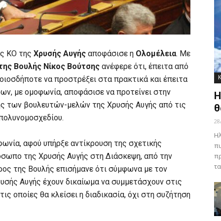
ης ΚΟ της
Χρυσής Αυγής
αποφάσισε η
Ολομέλεια
. Με
της Βουλής
Νίκος Βούτσης
ανέφερε ότι, έπειτα από
οιοσδήποτε να προστρέξει στα πρακτικά και έπειτα
ων, με ομοφωνία, αποφάσισε να προτείνει στην
Η
ής των βουλευτών-μελών της Χρυσής Αυγής από τις
θ
 πολυνομοσχεδίου.
28
Ηλ
ωνία, αφού υπήρξε αντίκρουση της σχετικής
πυ
σωπο της Χρυσής Αυγής στη Διάσκεψη, από την
πρ
τα
ρος της Βουλής επισήμανε ότι σύμφωνα με τον
ρυσής Αυγής έχουν δικαίωμα να συμμετάσχουν στις
ς οποίες θα κλείσει η διαδικασία, όχι στη συζήτηση