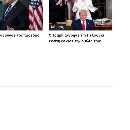
Κόσμος
α αθώωσε τον πρόεδρο
Ο Τραμπ αγνόησε την Πελόσι κι
εκείνη έσκισε την ομιλία του!