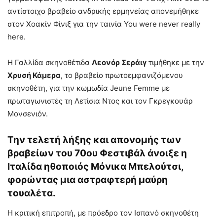
αντίστοιχο βραβείο ανδρικής ερμηνείας απονεμήθηκε
στον Χοακίν Φίνιξ για την ταινία You were never really
here.
Η Γαλλίδα σκηνοθέτιδα
Λεονόρ Σεράιγ
τιμήθηκε με την
Χρυσή Κάμερα
, το βραβείο πρωτοεμφανιζόμενου
σκηνοθέτη, για την κωμωδία Jeune Femme με
πρωταγωνιστές τη Λετίσια Ντος και τον Γκρεγκουάρ
Μονσενιόν.
Την τελετή λήξης και απονομής των
βραβείων του 70ου Φεστιβάλ άνοιξε η
Ιταλίδα ηθοποιός Μόνικα Μπελούτσι,
φορώντας μια αστραφτερή μαύρη
τουαλέτα.
Η κριτική επιτροπή, με πρόεδρο τον Ισπανό σκηνοθέτη