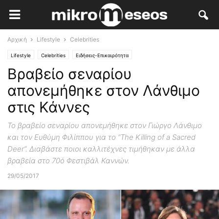
Αρχική
Lifestyle
Celebrities
Lifestyle
Celebrities
Ειδήσεις-Επικαιρότητα
Βραβείο σεναρίου
απονεμήθηκε στον Λάνθιμο
στις Κάννες
Το βραβείο σεναρίου απονεμήθηκε στον Γιώργο Λάνθιμο
και τον Ευθύμη Φιλίππου για το “The Killing of a Sacred
Deer”. Διαβάστε ποιοι καλλιτέχνες τιμήθηκαν με άλλα
βραβεία στο 70ό Φεστιβάλ Καννών.
29/05/2017