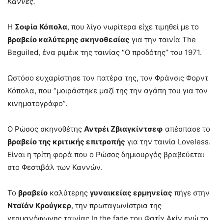
Κάννες.
Η
Σοφία Κόπολα
, που λίγο νωρίτερα είχε τιμηθεί με το
βραβείο καλύτερης σκηνοθεσίας
για την ταινία The
Beguiled, ένα ριμέικ της ταινίας “Ο προδότης” του 1971.
Ωστόσο ευχαρίστησε τον πατέρα της, τον Φράνσις Φορντ
Κόπολα, που “μοιράστηκε μαζί της την αγάπη του για τον
κινηματογράφο”.
Ο Ρώσος σκηνοθέτης
Αντρέι Ζβιαγκίντσεφ
απέσπασε το
βραβείο της κριτικής επιτροπής
για την ταινία Loveless.
Είναι η τρίτη φορά που ο Ρώσος δημιουργός βραβεύεται
στο Φεστιβάλ των Καννών.
Το
βραβείο
καλύτερης
γυναικείας ερμηνείας
πήγε στην
Νταϊάν Κρούγκερ
, την πρωταγωνίστρια της
γερμανόφωνης ταινίας In the fade του Φατίχ Ακίν ενώ το