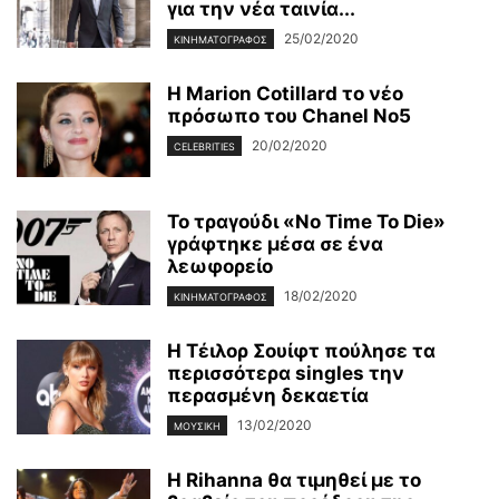
για την νέα ταινία...
25/02/2020
ΚΙΝΗΜΑΤΟΓΡΆΦΟΣ
Η Marion Cotillard το νέο
πρόσωπο του Chanel No5
20/02/2020
CELEBRITIES
Το τραγούδι «No Time To Die»
γράφτηκε μέσα σε ένα
λεωφορείο
18/02/2020
ΚΙΝΗΜΑΤΟΓΡΆΦΟΣ
Η Τέιλορ Σουίφτ πούλησε τα
περισσότερα singles την
περασμένη δεκαετία
13/02/2020
ΜΟΥΣΙΚΉ
Η Rihanna θα τιμηθεί με το