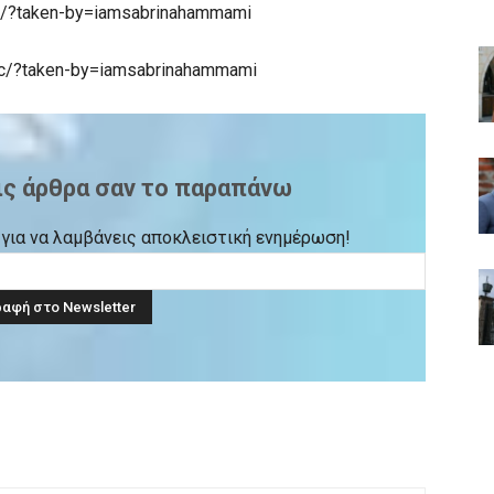
m/?taken-by=iamsabrinahammami
c/?taken-by=iamsabrinahammami
ις άρθρα σαν το παραπάνω
ck για να λαμβάνεις αποκλειστική ενημέρωση!