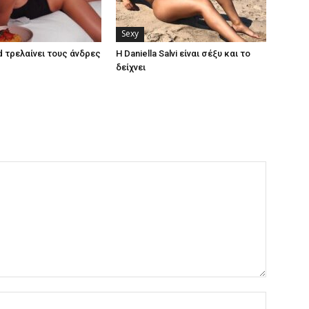
Sexy
d τρελαίνει τους άνδρες
Η Daniella Salvi είναι σέξυ και το
δείχνει