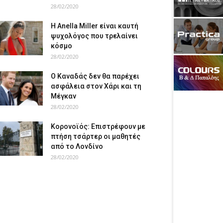
28/02/2020
Η Anella Miller είναι καυτή
ψυχολόγος που τρελαίνει
κόσμο
28/02/2020
Ο Καναδάς δεν θα παρέχει
ασφάλεια στον Χάρι και τη
Μέγκαν
28/02/2020
Κορονοϊός: Επιστρέφουν με
πτήση τσάρτερ οι μαθητές
από το Λονδίνο
28/02/2020