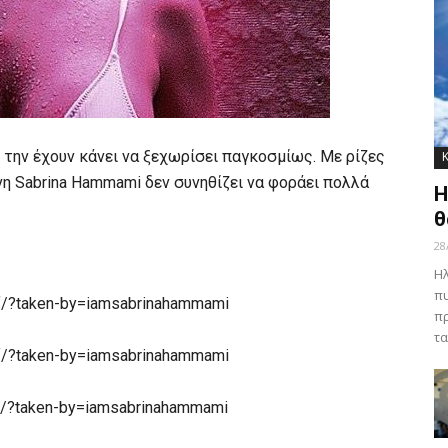
 την έχουν κάνει να ξεχωρίσει παγκοσμίως. Με ρίζες
ονη Sabrina Hammami δεν συνηθίζει να φοράει πολλά
Η
θ
28
Ηλ
πυ
f/?taken-by=iamsabrinahammami
πρ
τα
f/?taken-by=iamsabrinahammami
J/?taken-by=iamsabrinahammami