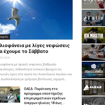
Καιρός
λιοφάνεια με λίγες νεφώσεις
α έχουμε το Σάββατο
/02/2020
ιοφάνεια με αραιές νεφώσεις βαθμιαία
κνότερες, πιθανότητα τοπικών βροχών τις
ωινές ώρες στα νησιά του Ανατολικού Αιγαίου και
 Δωδεκάνησα με γρήγορη βελτίωση, ισχυροί...
ΟΑΕΔ: Παράταση στο
πρόγραμμα υποστήριξης
επιχειρηματικών σχεδίων
άνεργων ηλικίας 18 έως...