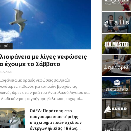
Καιρός
λιοφάνεια με λίγες νεφώσεις
α έχουμε το Σάββατο
/02/2020
ιοφάνεια με αραιές νεφώσεις βαθμιαία
κνότερες, πιθανότητα τοπικών βροχών τις
ωινές ώρες στα νησιά του Ανατολικού Αιγαίου και
 Δωδεκάνησα με γρήγορη βελτίωση, ισχυροί...
ΟΑΕΔ: Παράταση στο
πρόγραμμα υποστήριξης
επιχειρηματικών σχεδίων
άνεργων ηλικίας 18 έως...