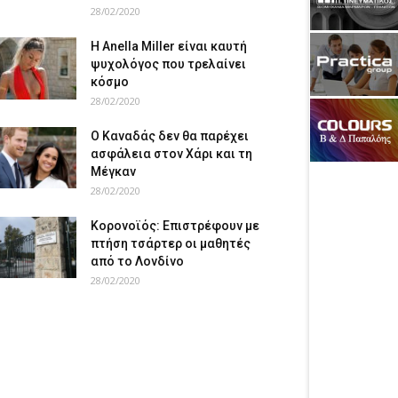
28/02/2020
Η Anella Miller είναι καυτή
ψυχολόγος που τρελαίνει
κόσμο
28/02/2020
Ο Καναδάς δεν θα παρέχει
ασφάλεια στον Χάρι και τη
Μέγκαν
28/02/2020
Κορονοϊός: Επιστρέφουν με
πτήση τσάρτερ οι μαθητές
από το Λονδίνο
28/02/2020