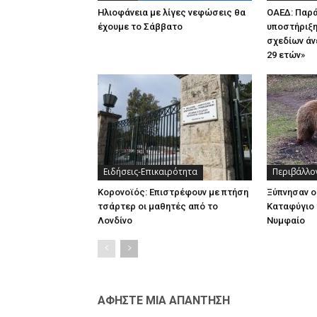
Ηλιοφάνεια με λίγες νεφώσεις θα
ΟΑΕΔ: Παρ
έχουμε το Σάββατο
υποστήριξη
σχεδίων άν
29 ετών»
Ειδήσεις-Επικαιρότητα
Περιβάλλο
Κορονοϊός: Επιστρέφουν με πτήση
Ξύπνησαν ο
τσάρτερ οι μαθητές από το
Καταφύγιο 
Λονδίνο
Νυμφαίο
ΑΦΗΣΤΕ ΜΙΑ ΑΠΑΝΤΗΣΗ