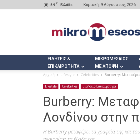
C
Κυριακή, 9 Αύγουστος, 2026
8.9
Ελλάδα
Mikromeseos.gr
ΕΙΔΗΣΕΙΣ &
ΜΙΚΡΟΜΕΣΑΙΟΣ
ΕΠΙΚΑΙΡΟΤΗΤΑ
ΜΕ ΑΠΟΨΗ
Αρχική
Lifestyle
Celebrities
Burberry: Μεταφέρει
Lifestyle
Celebrities
Ειδήσεις-Επικαιρότητα
Burberry: Μεταφ
Λονδίνου στην π
H Burberry μεταφέρει τα γραφεία της και το
περιορίσει τα έξοδα της.