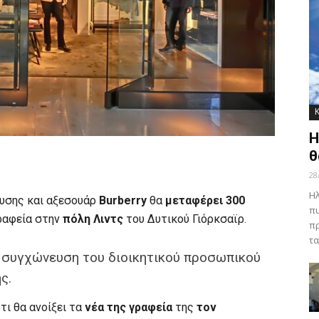
Η
θ
28
Ηλ
δυσης και αξεσουάρ
Burberry
θα
μεταφέρει 300
πυ
γραφεία στην
πόλη Λιντς
του Δυτικού Γιόρκσαϊρ.
πρ
τα
η συγχώνευση του διοικητικού προσωπικού
ς.
τι θα ανοίξει τα
νέα της γραφεία
της
τον