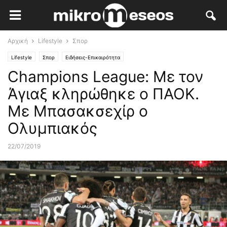
Αρχική
Lifestyle
Σπορ
Lifestyle
Σπορ
Ειδήσεις-Επικαιρότητα
Champions League: Με τον
Άγιαξ κληρώθηκε ο ΠΑΟΚ.
Με Μπασακσεχίρ ο
Ολυμπιακός
22/07/2019