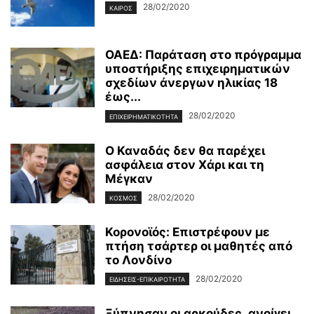
28/02/2020
ΚΑΙΡΌΣ
ΟΑΕΔ: Παράταση στο πρόγραμμα
υποστήριξης επιχειρηματικών
σχεδίων άνεργων ηλικίας 18
έως...
28/02/2020
ΕΠΙΧΕΙΡΗΜΑΤΙΚΌΤΗΤΑ
Ο Καναδάς δεν θα παρέχει
ασφάλεια στον Χάρι και τη
Μέγκαν
28/02/2020
ΚΌΣΜΟΣ
Κορονοϊός: Επιστρέφουν με
πτήση τσάρτερ οι μαθητές από
το Λονδίνο
28/02/2020
ΕΙΔΉΣΕΙΣ-ΕΠΙΚΑΙΡΌΤΗΤΑ
Ξύπνησαν οι αρκούδες ,ανοίγει