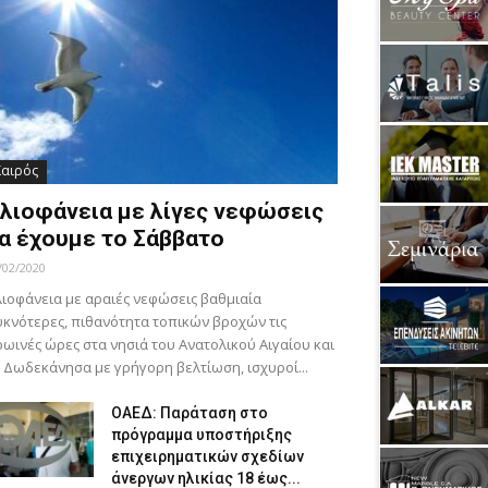
Καιρός
λιοφάνεια με λίγες νεφώσεις
α έχουμε το Σάββατο
/02/2020
ιοφάνεια με αραιές νεφώσεις βαθμιαία
κνότερες, πιθανότητα τοπικών βροχών τις
ωινές ώρες στα νησιά του Ανατολικού Αιγαίου και
 Δωδεκάνησα με γρήγορη βελτίωση, ισχυροί...
ΟΑΕΔ: Παράταση στο
πρόγραμμα υποστήριξης
επιχειρηματικών σχεδίων
άνεργων ηλικίας 18 έως...