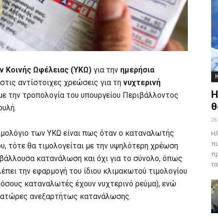
 Κοινής Ωφέλειας (ΥΚΩ)
για την
ημερήσια
στις αντίστοιχες χρεώσεις για τη
νυχτερινή
Η
 με την τροπολογία του υπουργείου Περιβάλλοντος
θ
ουλή.
28
τιμολόγιο των ΥΚΩ είναι πως όταν ο καταναλωτής
Ηλ
πυ
υ, τότε θα τιμολογείται με την υψηλότερη χρέωση
πρ
ρβάλλουσα κατανάλωση και όχι για το σύνολο, όπως
τα
λέπει την εφαρμογή του ίδιου κλιμακωτού τιμολογίου
α όσους καταναλωτές έχουν νυχτερινό ρεύμα), ενώ
λοβατώρες ανεξαρτήτως κατανάλωσης.