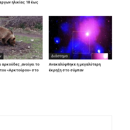
εργων ηλικίας 18 έως
ν
Διάστημα
ι αρκούδες ,ανοίγει το
Ανακαλύφθηκε η μεγαλύτερη
του «Αρκτούρου» στο
έκρηξη στο σύμπαν