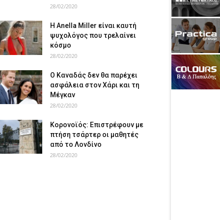
28/02/2020
Η Anella Miller είναι καυτή
ψυχολόγος που τρελαίνει
κόσμο
28/02/2020
Ο Καναδάς δεν θα παρέχει
ασφάλεια στον Χάρι και τη
Μέγκαν
28/02/2020
Κορονοϊός: Επιστρέφουν με
πτήση τσάρτερ οι μαθητές
από το Λονδίνο
28/02/2020