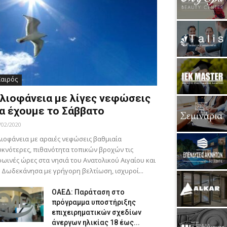
Καιρός
λιοφάνεια με λίγες νεφώσεις
α έχουμε το Σάββατο
/02/2020
ιοφάνεια με αραιές νεφώσεις βαθμιαία
κνότερες, πιθανότητα τοπικών βροχών τις
ωινές ώρες στα νησιά του Ανατολικού Αιγαίου και
 Δωδεκάνησα με γρήγορη βελτίωση, ισχυροί...
ΟΑΕΔ: Παράταση στο
πρόγραμμα υποστήριξης
επιχειρηματικών σχεδίων
άνεργων ηλικίας 18 έως...