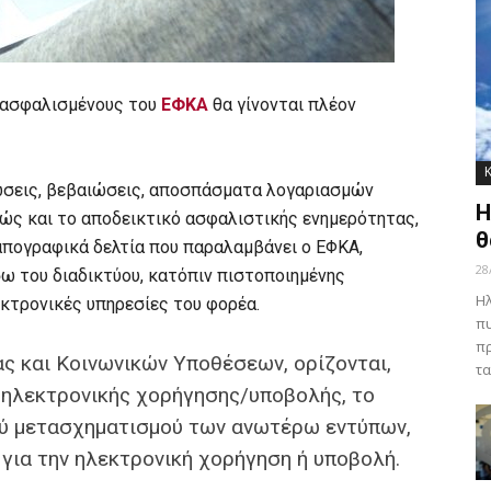
 ασφαλισμένους του
ΕΦΚΑ
θα γίνονται πλέον
ώσεις, βεβαιώσεις, αποσπάσματα λογαριασμών
Η
ώς και το αποδεικτικό ασφαλιστικής ενημερότητας,
θ
απογραφικά δελτία που παραλαμβάνει ο ΕΦΚΑ,
28
ω του διαδικτύου, κατόπιν πιστοποιημένης
Ηλ
κτρονικές υπηρεσίες του φορέα.
πυ
πρ
 και Κοινωνικών Υποθέσεων, ορίζονται,
τα
 ηλεκτρονικής χορήγησης/υποβολής, το
ού μετασχηματισμού των ανωτέρω εντύπων,
για την ηλεκτρονική χορήγηση ή υποβολή.