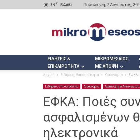
C
Παρασκευή, 7 Αύγουστος, 202
8.9
Ελλάδα
Mikromeseos.gr
ΕΙΔΗΣΕΙΣ &
ΜΙΚΡΟΜΕΣΑΙΟΣ
ΕΠΙΚΑΙΡΟΤΗΤΑ
ΜΕ ΑΠΟΨΗ
Αρχική
Ειδήσεις-Επικαιρότητα
Οικονομία
ΕΦΚΑ: 
Ειδήσεις-Επικαιρότητα
Οικονομία
Ανάπτυξη & Ανταγωνιστ
ΕΦΚΑ: Ποιές συ
ασφαλισμένων θ
ηλεκτρονικά