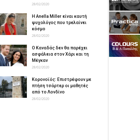
28/02/2020
Η Anella Miller είναι καυτή
ψυχολόγος που τρελαίνει
κόσμο
28/02/2020
Ο Καναδάς δεν θα παρέχει
ασφάλεια στον Χάρι και τη
Μέγκαν
28/02/2020
Κορονοϊός: Επιστρέφουν με
πτήση τσάρτερ οι μαθητές
από το Λονδίνο
28/02/2020