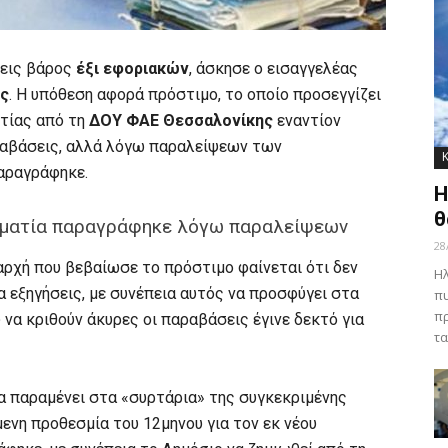
 εις βάρος
έξι εφοριακών
, άσκησε ο εισαγγελέας
ης
. Η υπόθεση αφορά πρόστιμο, το οποίο προσεγγίζει
ετίας από τη
ΔΟΥ ΦΑΕ Θεσσαλονίκης
εναντίον
ραβάσεις, αλλά λόγω παραλείψεων των
αραγράφηκε.
Η
θ
ρηματία παραγράφηκε λόγω παραλείψεων
28
αρχή που βεβαίωσε το πρόστιμο φαίνεται ότι δεν
Ηλ
α εξηγήσεις, με συνέπεια αυτός να προσφύγει στα
πυ
πρ
υ να κριθούν άκυρες οι παραβάσεις έγινε δεκτό για
τα
α παραμένει στα «συρτάρια» της συγκεκριμένης
ενη προθεσμία του 12μηνου για τον εκ νέου