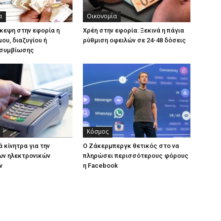
α
Οικονομία
κεψη στην εφορία η
Χρέη στην εφορία: Ξεκινά η πάγια
ου, διαζυγίου ή
ρύθμιση οφειλών σε 24-48 δόσεις
συμβίωσης
Κόσμος
 κίνητρα για την
Ο Ζάκερμπεργκ θετικός στο να
ων ηλεκτρονικών
πληρώσει περισσότερους φόρους
ν
η Facebook