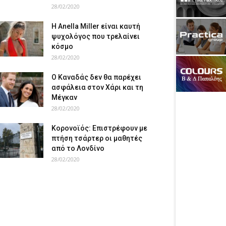
28/02/2020
Η Anella Miller είναι καυτή
ψυχολόγος που τρελαίνει
κόσμο
28/02/2020
Ο Καναδάς δεν θα παρέχει
ασφάλεια στον Χάρι και τη
Μέγκαν
28/02/2020
Κορονοϊός: Επιστρέφουν με
πτήση τσάρτερ οι μαθητές
από το Λονδίνο
28/02/2020