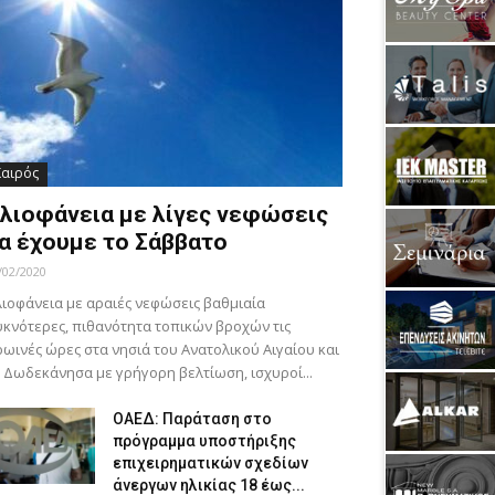
Καιρός
λιοφάνεια με λίγες νεφώσεις
α έχουμε το Σάββατο
/02/2020
ιοφάνεια με αραιές νεφώσεις βαθμιαία
κνότερες, πιθανότητα τοπικών βροχών τις
ωινές ώρες στα νησιά του Ανατολικού Αιγαίου και
 Δωδεκάνησα με γρήγορη βελτίωση, ισχυροί...
ΟΑΕΔ: Παράταση στο
πρόγραμμα υποστήριξης
επιχειρηματικών σχεδίων
άνεργων ηλικίας 18 έως...