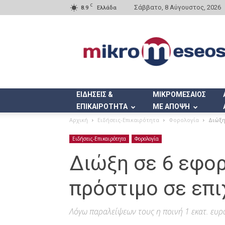
C
Σάββατο, 8 Αύγουστος, 2026
8.9
Ελλάδα
Mikromeseos.gr
ΕΙΔΗΣΕΙΣ &
ΜΙΚΡΟΜΕΣΑΙΟΣ
ΕΠΙΚΑΙΡΟΤΗΤΑ
ΜΕ ΑΠΟΨΗ
Αρχική
Ειδήσεις-Επικαιρότητα
Φορολογία
Διώξη
Ειδήσεις-Επικαιρότητα
Φορολογία
Διώξη σε 6 εφορ
πρόστιμο σε επι
Λόγω παραλείψεων τους η ποινή 1 εκατ. ευ