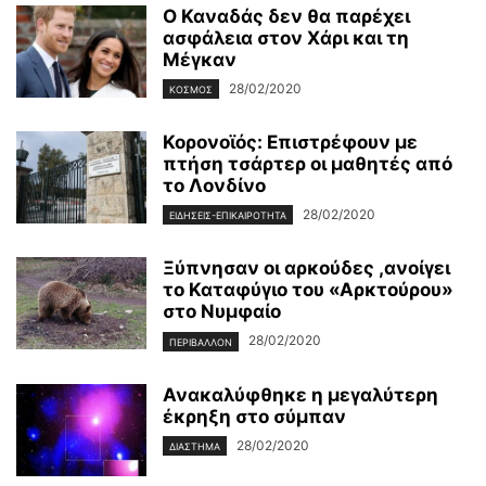
Ο Καναδάς δεν θα παρέχει
ασφάλεια στον Χάρι και τη
Μέγκαν
28/02/2020
ΚΌΣΜΟΣ
Κορονοϊός: Επιστρέφουν με
πτήση τσάρτερ οι μαθητές από
το Λονδίνο
28/02/2020
ΕΙΔΉΣΕΙΣ-ΕΠΙΚΑΙΡΌΤΗΤΑ
Ξύπνησαν οι αρκούδες ,ανοίγει
το Καταφύγιο του «Αρκτούρου»
στο Νυμφαίο
28/02/2020
ΠΕΡΙΒΆΛΛΟΝ
Ανακαλύφθηκε η μεγαλύτερη
έκρηξη στο σύμπαν
28/02/2020
ΔΙΆΣΤΗΜΑ