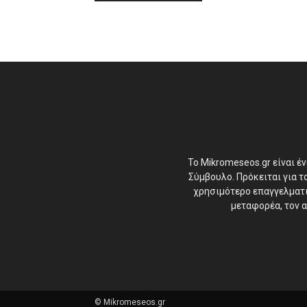
Το Mikromeseos.gr είναι έ
Σύμβουλο. Πρόκειται για 
χρησιμότερο επαγγελματικ
μεταφορέα, τον α
© Mikromeseos.gr