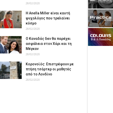
28/02/2020
Η Anella Miller είναι καυτή
ψυχολόγος που τρελαίνει
κόσμο
28/02/2020
Ο Καναδάς δεν θα παρέχει
ασφάλεια στον Χάρι και τη
Μέγκαν
28/02/2020
Κορονοϊός: Επιστρέφουν με
πτήση τσάρτερ οι μαθητές
από το Λονδίνο
28/02/2020