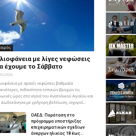
Καιρός
λιοφάνεια με λίγες νεφώσεις
α έχουμε το Σάββατο
/02/2020
ιοφάνεια με αραιές νεφώσεις βαθμιαία
κνότερες, πιθανότητα τοπικών βροχών τις
ωινές ώρες στα νησιά του Ανατολικού Αιγαίου και
 Δωδεκάνησα με γρήγορη βελτίωση, ισχυροί...
ΟΑΕΔ: Παράταση στο
πρόγραμμα υποστήριξης
επιχειρηματικών σχεδίων
άνεργων ηλικίας 18 έως...