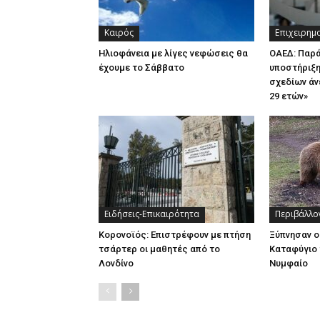
Καιρός
Επιχειρημ
Ηλιοφάνεια με λίγες νεφώσεις θα
ΟΑΕΔ: Παρ
έχουμε το Σάββατο
υποστήριξη
σχεδίων άν
29 ετών»
Ειδήσεις-Επικαιρότητα
Περιβάλλο
Κορονοϊός: Επιστρέφουν με πτήση
Ξύπνησαν ο
τσάρτερ οι μαθητές από το
Καταφύγιο 
Λονδίνο
Νυμφαίο