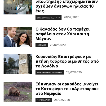
υποστήριξης επιχειρηματικών
σχεδίων άνεργων ηλικίας 18
έως...
28/02/2020
ΕΠΙΧΕΙΡΗΜΑΤΙΚΌΤΗΤΑ
Ο Καναδάς δεν θα παρέχει
ασφάλεια στον Χάρι και τη
Μέγκαν
28/02/2020
ΚΌΣΜΟΣ
Κορονοϊός: Επιστρέφουν με
πτήση τσάρτερ οι μαθητές από
το Λονδίνο
28/02/2020
ΕΙΔΉΣΕΙΣ-ΕΠΙΚΑΙΡΌΤΗΤΑ
Ξύπνησαν οι αρκούδες ,ανοίγει
το Καταφύγιο του «Αρκτούρου»
στο Νυμφαίο
28/02/2020
ΠΕΡΙΒΆΛΛΟΝ